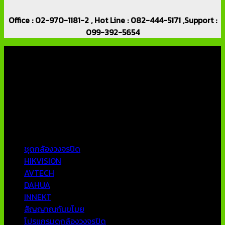
Office : 02-970-1181-2 , Hot Line : 082-444-5171 ,Support :
099-392-5654
เกี่ยวกับเรา
บริษัท เอเอ็นเอ ซิสเต็ม จำกัด (ThaiCCTVShop ) จำหน่าย กล้อง
วงจรปิด ราคาถูก เครื่องบันทึกภาพ DVR IP CAMERA Hikvision
AVTECH กล้องวงจรปิดคุณภาพสูง รับประกันคุณภาพดีที่สุด โดย
ทีมงานมืออาชีพที่มีประสบการณ์มากกว่า 10 ปี
หมวดหมู่ยอดนิยม
ชุดกล้องวงจรปิด
HIKVISION
AVTECH
DAHUA
INNEKT
สัญญาณกันขโมย
โปรแกรมดูกล้องวงจรปิด