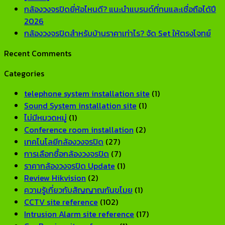
ไหน
การ
Comments
กล้องวงจรปิดยี่ห้อไหนดี? แนะนำแบรนด์ที่ทนและเชื่อถือได้ปี
ดี?
ออกแบบ
on
No
2026
แนะนำ
ระบบ
กล้อง
Comments
No
กล้องวงจรปิดสำหรับบ้านราคาเท่าไร? จัด Set ให้ตรงโจทย์
on
ซี
Network
วงจรปิด
Co
Recent Comments
กล้อง
รีส์
CCTV
Hikvision
on
วงจรปิด
สำหรับ
สำหรับ
ดี
กล้อ
Categories
ยี่ห้อ
บ้าน
โรงงาน
ไหม?
วงจ
ไหน
และ
ขนาด
รีวิว
สำหร
telephone system installation site
(1)
ดี?
ออฟฟิศ
ใหญ่
จาก
บ้าน
Sound System installation site
(1)
แนะนำ
[2026]
[2026]
การ
ราค
ไม่มีหมวดหมู่
(1)
แบรนด์
ใช้
เท่า
Conference room installation
(2)
ที่
งาน
จัด
เทคโนโลยีกล้องวงจรปิด
(27)
ทน
จริง
Set
การเลือกซื้อกล้องวงจรปิด
(7)
และ
[2026]
ให้
ราคากล้องวงจรปิด Update
(1)
เชื่อ
ตรง
Review Hikvision
(2)
ถือ
โจทย
ความรู้เกี่ยวกับสัญญาณกันขโมย
(1)
ได้
CCTV site reference
(102)
ปี
Intrusion Alarm site reference
(17)
2026