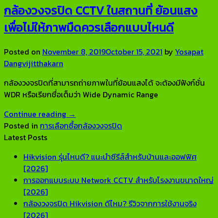
กล้องวงจรปิด CCTV ในสถานที่ ย้อนแสง
เพื่อไม่ให้ภาพมืดควรเลือกแบบไหนดี
Posted on
November 8, 2019
October 15, 2021
by
Yosapat
Dangvijitthakarn
กล้องวงจรปิดที่สามารถถ่ายภาพในที่ย้อนแสงได้ จะต้องมีฟังก์ชั่น
WDR หรือเรียกชื่อเต็มว่า Wide Dynamic Range
Continue reading
→
Posted in
การเลือกซื้อกล้องวงจรปิด
Latest Posts
Hikvision รุ่นไหนดี? แนะนำซีรีส์สำหรับบ้านและออฟฟิศ
No
[2026]
Comments
การออกแบบระบบ Network CCTV สำหรับโรงงานขนาดใหญ่
on
No
[2026]
Hikvision
Comments
กล้องวงจรปิด Hikvision ดีไหม? รีวิวจากการใช้งานจริง
รุ่น
on
No
[2026]