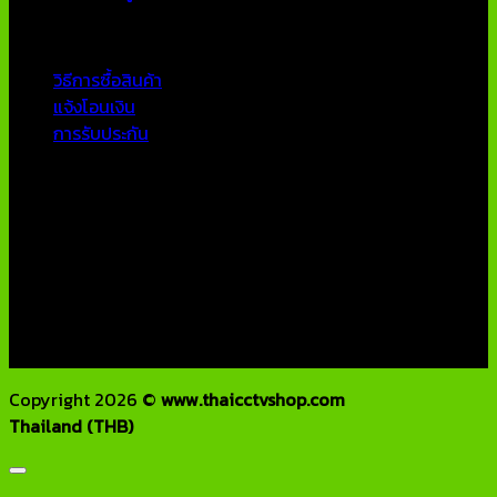
บริการลูกค้า
วิธีการซื้อสินค้า
แจ้งโอนเงิน
การรับประกัน
ติดต่อเรา
บริษัท เอเอ็นเอ ซิสเต็ม จำกัด
79/54 ถ.แจ้งวัฒนะ แขวงอนุสาวรีย์ เขตบางเขน กทม 10220
โทรศัพท์ : 02-970-1181-2
แฟกซ์ : 02-970-1180
E-Mail : info@thaicctvshop.com
HOTLINE : 082-444-5171, 099-392-5654
Copyright 2026 ©
www.thaicctvshop.com
Thailand (THB)