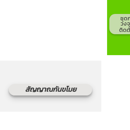
ชุด
วงจ
ติดต
สัญญาณกันขโมย