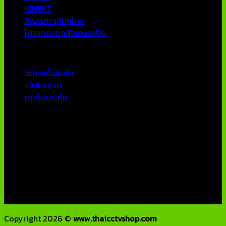
INNEKT
สัญญาณกันขโมย
โปรแกรมดูกล้องวงจรปิด
บริการลูกค้า
วิธีการซื้อสินค้า
แจ้งโอนเงิน
การรับประกัน
ติดต่อเรา
บริษัท เอเอ็นเอ ซิสเต็ม จำกัด
79/54 ถ.แจ้งวัฒนะ แขวงอนุสาวรีย์ เขตบางเขน กทม 10220
โทรศัพท์ : 02-970-1181-2
แฟกซ์ : 02-970-1180
E-Mail : info@thaicctvshop.com
HOTLINE : 082-444-5171, 099-392-5654
Copyright 2026 ©
www.thaicctvshop.com