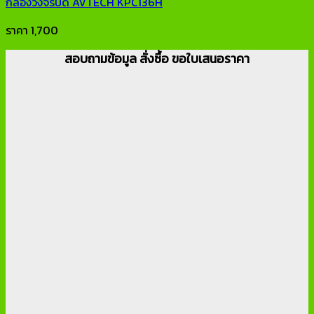
กล้องวงจรปิด AVTECH KPC136H
ราคา
1,700
สอบถามข้อมูล สั่งซื้อ ขอใบเสนอราคา