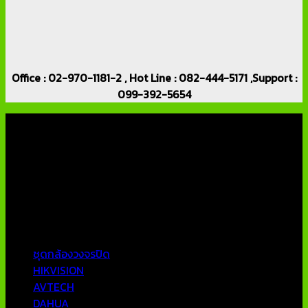
Office : 02-970-1181-2 , Hot Line : 082-444-5171 ,Support :
099-392-5654
เกี่ยวกับเรา
บริษัท เอเอ็นเอ ซิสเต็ม จำกัด (ThaiCCTVShop ) จำหน่าย กล้อง
วงจรปิด ราคาถูก เครื่องบันทึกภาพ DVR IP CAMERA Hikvision
AVTECH กล้องวงจรปิดคุณภาพสูง รับประกันคุณภาพดีที่สุด โดย
ทีมงานมืออาชีพที่มีประสบการณ์มากกว่า 10 ปี
หมวดหมู่ยอดนิยม
ชุดกล้องวงจรปิด
HIKVISION
AVTECH
DAHUA