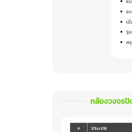
แบ
แบ
เม
รุ
สรุ
กล้องวงจรปิด
#
ประเภท