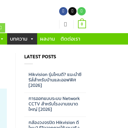
0
บทความ
ผลงาน
ติดต่อเรา
LATEST POSTS
Hikvision รุ่นไหนดี? แนะนำซี
รีส์สำหรับบ้านและออฟฟิศ
[2026]
No
Comments
การออกแบบระบบ Network
on
Hikvision
CCTV สำหรับโรงงานขนาด
รุ่น
ใหญ่ [2026]
ไหน
ดี?
No
แนะนำ
Comments
ซี
กล้องวงจรปิด Hikvision ดี
on
รีส์
การ
ไหม? รีวิวจากการใช้งานจริง
สำหรับ