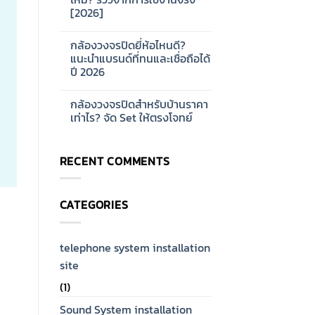
ออกแบบ
บ้าน
[2026]
ระบบ
และ
Network
ออฟฟิศ
No
CCTV
[2026]
Comments
สำหรับ
กล้องวงจรปิดยี่ห้อไหนดี?
on
โรงงาน
กล้อง
แนะนำแบรนด์ที่ทนและเชื่อถือได้
ขนาด
วงจรปิด
ใหญ่
ปี 2026
Hikvision
[2026]
ดี
No
ไหม?
Comments
รีวิว
กล้องวงจรปิดสำหรับบ้านราคา
on
จาก
กล้อง
เท่าไร? จัด Set ให้ตรงโจทย์
การ
วงจรปิด
ใช้
ยี่ห้อ
No
งาน
ไหน
Comments
จริง
ดี?
on
[2026]
RECENT COMMENTS
แนะนำ
กล้อง
แบรนด์
วงจรปิด
ที่
สำหรับ
ทน
บ้าน
และ
ราคา
CATEGORIES
เชื่อ
เท่าไร?
ถือ
จัด
ได้
Set
ปี
ให้
2026
ตรง
telephone system installation
โจทย์
site
(1)
Sound System installation