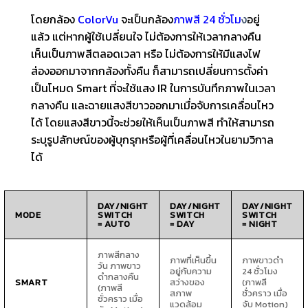
โดยกล้อง
ColorVu
จะเป็นกล้อง
ภาพสี 24 ชั่วโม
ง
อยู่
แล้ว แต่หากผู้ใช้เปลี่ยนใจ ไม่ต้องการให้เวลากลางคืน
เห็นเป็นภาพสีตลอดเวลา หรือ ไม่ต้องการให้มีแสงไฟ
ส่องออกมาจากกล้องทั้งคืน ก็สามารถเปลี่ยนการตั้งค่า
เป็นโหมด Smart ที่จะใช้แสง IR ในการบันทึกภาพในเวลา
กลางคืน และฉายแสงสีขาวออกมาเมื่อจับการเคลื่อนไหว
ได้ โดยแสงสีขาวนี้จะช่วยให้เห็นเป็นภาพสี ทำให้สามารถ
ระบุรูปลักษณ์ของผู้บุกรุกหรือผู้ที่เคลื่อนไหวในยามวิกาล
ได้
DAY/NIGHT
DAY/NIGHT
DAY/NIGHT
MODE
SWITCH
SWITCH
SWITCH
= AUTO
= DAY
= NIGHT
ภาพสีกลาง
ภาพที่เห็นขึ้น
ภาพขาวดำ
วัน ภาพขาว
อยู่กับความ
24 ชั่วโมง
ดำกลางคืน
SMART
สว่างของ
(ภาพสี
(ภาพสี
สภาพ
ชั่วคราว เมื่อ
ชั่วคราว เมื่อ
แวดล้อม
จับ Motion)