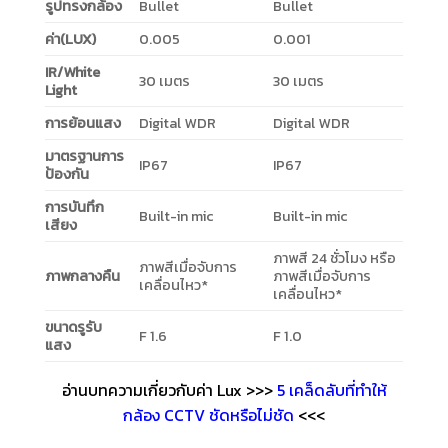
รูปทรงกล้อง
Bullet
Bullet
ค่า(LUX)
0.005
0.001
IR/White
30 เมตร
30 เมตร
Light
การย้อนแสง
Digital WDR
Digital WDR
มาตรฐานการ
IP67
IP67
ป้องกัน
การบันทึก
Built-in mic
Built-in mic
เสียง
ภาพสี 24 ชั่วโมง หรือ
ภาพสีเมื่อจับการ
ภาพกลางคืน
ภาพสีเมื่อจับการ
เคลื่อนไหว*
เคลื่อนไหว*
ขนาดรูรับ
F 1.6
F 1.0
แสง
อ่านบทความเกี่ยวกับค่า Lux >>>
5 เคล็ดลับที่ทำให้
กล้อง CCTV ชัดหรือไม่ชัด
<<<