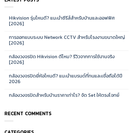
Hikvision รุ่นไหนดี? แนะนำซีรีส์สำหรับบ้านและออฟฟิศ
[2026]
No
Comments
การออกแบบระบบ Network CCTV สำหรับโรงงานขนาดใหญ่
on
Hikvision
[2026]
รุ่น
ไหน
No
ดี?
Comments
กล้องวงจรปิด Hikvision ดีไหม? รีวิวจากการใช้งานจริง
แนะนำ
on
ซี
การ
[2026]
รีส์
ออกแบบ
สำหรับ
ระบบ
No
บ้าน
Network
Comments
กล้องวงจรปิดยี่ห้อไหนดี? แนะนำแบรนด์ที่ทนและเชื่อถือได้ปี
และ
CCTV
on
ออฟฟิศ
สำหรับ
กล้อง
2026
[2026]
โรงงาน
วงจรปิด
ขนาด
Hikvision
No
ใหญ่
ดี
Comments
กล้องวงจรปิดสำหรับบ้านราคาเท่าไร? จัด Set ให้ตรงโจทย์
[2026]
ไหม?
on
รีวิว
กล้อง
No
จาก
วงจรปิด
Comments
การ
ยี่ห้อ
on
ใช้
ไหน
RECENT COMMENTS
กล้อง
งาน
ดี?
วงจรปิด
จริง
แนะนำ
สำหรับ
[2026]
แบรนด์
บ้าน
ที่
ราคา
ทน
CATEGORIES
เท่าไร?