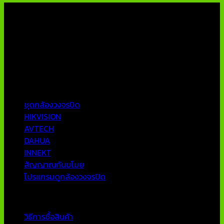
เกี่ยวกับเรา
บริษัท เอเอ็นเอ ซิสเต็ม จำกัด (ThaiCCTVShop ) จำหน่าย กล้อง
วงจรปิด ราคาถูก เครื่องบันทึกภาพ DVR IP CAMERA Hikvision
AVTECH กล้องวงจรปิดคุณภาพสูง รับประกันคุณภาพดีที่สุด โดย
ทีมงานมืออาชีพที่มีประสบการณ์มากกว่า 10 ปี
หมวดหมู่ยอดนิยม
ชุดกล้องวงจรปิด
HIKVISION
AVTECH
DAHUA
INNEKT
สัญญาณกันขโมย
โปรแกรมดูกล้องวงจรปิด
บริการลูกค้า
วิธีการซื้อสินค้า