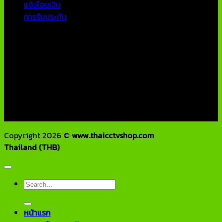
แจ้งโอนเงิน
การรับประกัน
ติดต่อเรา
บริษัท เอเอ็นเอ ซิสเต็ม จำกัด
79/54 ถ.แจ้งวัฒนะ แขวงอนุสาวรีย์ เขตบางเขน กทม 10220
โทรศัพท์ : 02-970-1181-2
แฟกซ์ : 02-970-1180
E-Mail : info@thaicctvshop.com
HOTLINE : 082-444-5171, 099-392-5654
Copyright 2026 ©
www.thaicctvshop.com
Thailand (THB)
Search
for:
หน้าแรก