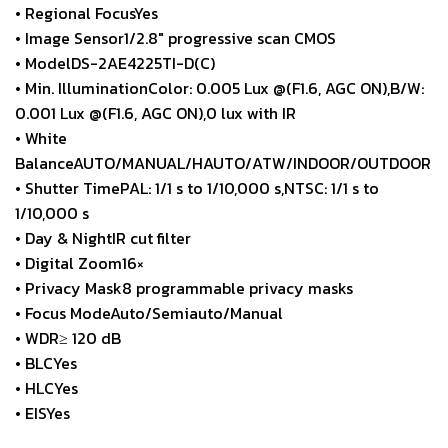
• Regional FocusYes
• Image Sensor1/2.8″ progressive scan CMOS
• ModelDS-2AE4225TI-D(C)
• Min. IlluminationColor: 0.005 Lux @(F1.6, AGC ON),B/W:
0.001 Lux @(F1.6, AGC ON),0 lux with IR
• White
BalanceAUTO/MANUAL/HAUTO/ATW/INDOOR/OUTDOOR
• Shutter TimePAL: 1/1 s to 1/10,000 s,NTSC: 1/1 s to
1/10,000 s
• Day & NightIR cut filter
• Digital Zoom16×
• Privacy Mask8 programmable privacy masks
• Focus ModeAuto/Semiauto/Manual
• WDR≥ 120 dB
• BLCYes
• HLCYes
• EISYes