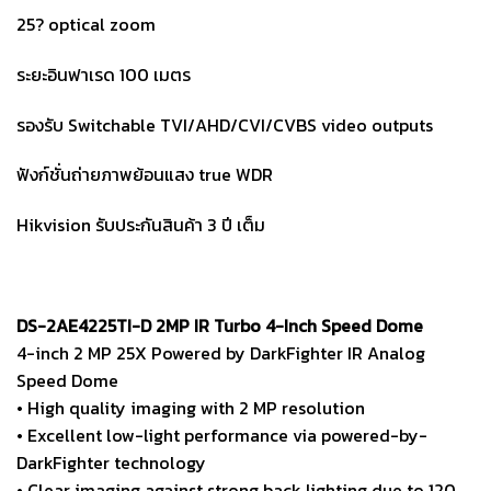
25? optical zoom
ระยะอินฟาเรด 100 เมตร
รองรับ Switchable TVI/AHD/CVI/CVBS video outputs
ฟังก์ชั่นถ่ายภาพย้อนแสง true WDR
Hikvision รับประกันสินค้า 3 ปี เต็ม
DS-2AE4225TI-D 2MP IR Turbo 4-Inch Speed Dome
4-inch 2 MP 25X Powered by DarkFighter IR Analog
Speed Dome
• High quality imaging with 2 MP resolution
• Excellent low-light performance via powered-by-
DarkFighter technology
• Clear imaging against strong back lighting due to 120