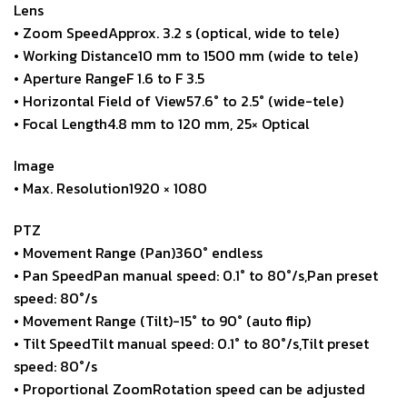
Lens
• Zoom SpeedApprox. 3.2 s (optical, wide to tele)
• Working Distance10 mm to 1500 mm (wide to tele)
• Aperture RangeF 1.6 to F 3.5
• Horizontal Field of View57.6° to 2.5° (wide-tele)
• Focal Length4.8 mm to 120 mm, 25× Optical
Image
• Max. Resolution1920 × 1080
PTZ
• Movement Range (Pan)360° endless
• Pan SpeedPan manual speed: 0.1° to 80°/s,Pan preset
speed: 80°/s
• Movement Range (Tilt)-15° to 90° (auto flip)
• Tilt SpeedTilt manual speed: 0.1° to 80°/s,Tilt preset
speed: 80°/s
• Proportional ZoomRotation speed can be adjusted