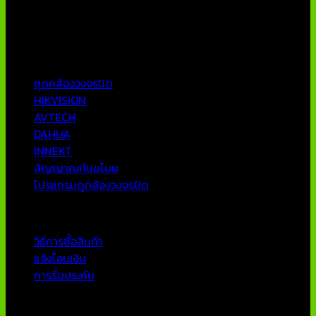
AVTECH กล้องวงจรปิดคุณภาพสูง รับประกันคุณภาพดีที่สุด โดย
ทีมงานมืออาชีพที่มีประสบการณ์มากกว่า 10 ปี
หมวดหมู่ยอดนิยม
ชุดกล้องวงจรปิด
HIKVISION
AVTECH
DAHUA
INNEKT
สัญญาณกันขโมย
โปรแกรมดูกล้องวงจรปิด
บริการลูกค้า
วิธีการซื้อสินค้า
แจ้งโอนเงิน
การรับประกัน
ติดต่อเรา