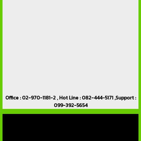
Office : 02-970-1181-2 , Hot Line : 082-444-5171 ,Support :
099-392-5654
เกี่ยวกับเรา
บริษัท เอเอ็นเอ ซิสเต็ม จำกัด (ThaiCCTVShop ) จำหน่าย กล้อง
วงจรปิด ราคาถูก เครื่องบันทึกภาพ DVR IP CAMERA Hikvision