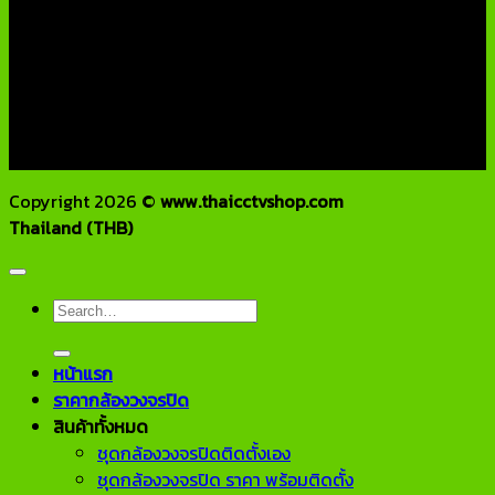
บริษัท เอเอ็นเอ ซิสเต็ม จำกัด
79/54 ถ.แจ้งวัฒนะ แขวงอนุสาวรีย์ เขตบางเขน กทม 10220
โทรศัพท์ : 02-970-1181-2
แฟกซ์ : 02-970-1180
E-Mail : info@thaicctvshop.com
HOTLINE : 082-444-5171, 099-392-5654
Copyright 2026 ©
www.thaicctvshop.com
Thailand (THB)
Search
for:
หน้าแรก
ราคากล้องวงจรปิด
สินค้าทั้งหมด
ชุดกล้องวงจรปิดติดตั้งเอง
ชุดกล้องวงจรปิด ราคา พร้อมติดตั้ง