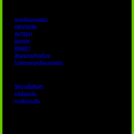
หมวดหมู่ยอดนิยม
ชุดกล้องวงจรปิด
HIKVISION
AVTECH
DAHUA
INNEKT
สัญญาณกันขโมย
โปรแกรมดูกล้องวงจรปิด
บริการลูกค้า
วิธีการซื้อสินค้า
แจ้งโอนเงิน
การรับประกัน
ติดต่อเรา
บริษัท เอเอ็นเอ ซิสเต็ม จำกัด
79/54 ถ.แจ้งวัฒนะ แขวงอนุสาวรีย์ เขตบางเขน กทม 10220