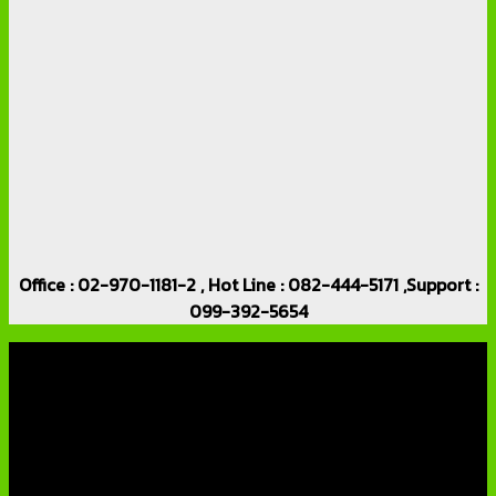
Office : 02-970-1181-2 , Hot Line : 082-444-5171 ,Support :
099-392-5654
เกี่ยวกับเรา
บริษัท เอเอ็นเอ ซิสเต็ม จำกัด (ThaiCCTVShop ) จำหน่าย กล้อง
วงจรปิด ราคาถูก เครื่องบันทึกภาพ DVR IP CAMERA Hikvision
AVTECH กล้องวงจรปิดคุณภาพสูง รับประกันคุณภาพดีที่สุด โดย
ทีมงานมืออาชีพที่มีประสบการณ์มากกว่า 10 ปี