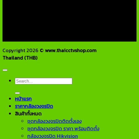
บริษัท เอเอ็นเอ ซิสเต็ม จำกัด
79/54 ถ.แจ้งวัฒนะ แขวงอนุสาวรีย์ เขตบางเขน กทม 10220
โทรศัพท์ : 02-970-1181-2
แฟกซ์ : 02-970-1180
E-Mail : info@thaicctvshop.com
HOTLINE : 082-444-5171, 099-392-5654
Copyright 2026 ©
www.thaicctvshop.com
Thailand (THB)
Search
for:
หน้าแรก
ราคากล้องวงจรปิด
สินค้าทั้งหมด
ชุดกล้องวงจรปิดติดตั้งเอง
ชุดกล้องวงจรปิด ราคา พร้อมติดตั้ง
กล้องวงจรปิด Hikvision