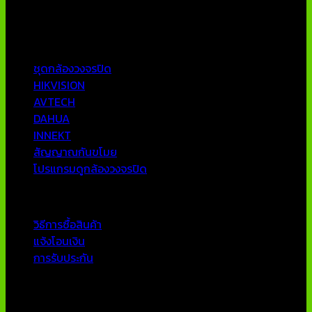
ทีมงานมืออาชีพที่มีประสบการณ์มากกว่า 10 ปี
หมวดหมู่ยอดนิยม
ชุดกล้องวงจรปิด
HIKVISION
AVTECH
DAHUA
INNEKT
สัญญาณกันขโมย
โปรแกรมดูกล้องวงจรปิด
บริการลูกค้า
วิธีการซื้อสินค้า
แจ้งโอนเงิน
การรับประกัน
ติดต่อเรา