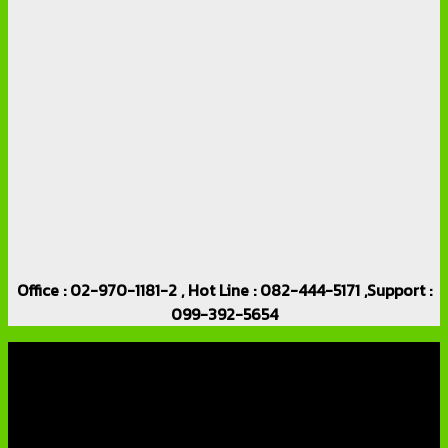
Office : 02-970-1181-2 , Hot Line : 082-444-5171 ,Support :
099-392-5654
เกี่ยวกับเรา
บริษัท เอเอ็นเอ ซิสเต็ม จำกัด (ThaiCCTVShop ) จำหน่าย กล้อง
วงจรปิด ราคาถูก เครื่องบันทึกภาพ DVR IP CAMERA Hikvision
AVTECH กล้องวงจรปิดคุณภาพสูง รับประกันคุณภาพดีที่สุด โดย