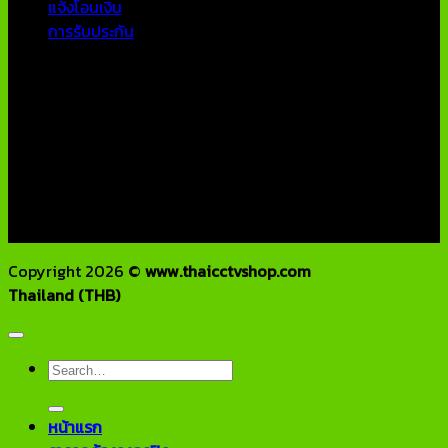
แจ้งโอนเงิน
การรับประกัน
ติดต่อเรา
บริษัท เอเอ็นเอ ซิสเต็ม จำกัด
79/54 ถ.แจ้งวัฒนะ แขวงอนุสาวรีย์ เขตบางเขน กทม 10220
โทรศัพท์ : 02-970-1181-2
แฟกซ์ : 02-970-1180
E-Mail : info@thaicctvshop.com
HOTLINE : 082-444-5171, 099-392-5654
Copyright 2026 ©
www.thaicctvshop.com
Thailand (THB)
Search
for:
หน้าแรก