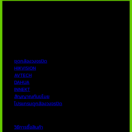
เกี่ยวกับเรา
บริษัท เอเอ็นเอ ซิสเต็ม จำกัด (ThaiCCTVShop ) จำหน่าย กล้อง
วงจรปิด ราคาถูก เครื่องบันทึกภาพ DVR IP CAMERA Hikvision
AVTECH กล้องวงจรปิดคุณภาพสูง รับประกันคุณภาพดีที่สุด โดย
ทีมงานมืออาชีพที่มีประสบการณ์มากกว่า 10 ปี
หมวดหมู่ยอดนิยม
ชุดกล้องวงจรปิด
HIKVISION
AVTECH
DAHUA
INNEKT
สัญญาณกันขโมย
โปรแกรมดูกล้องวงจรปิด
บริการลูกค้า
วิธีการซื้อสินค้า