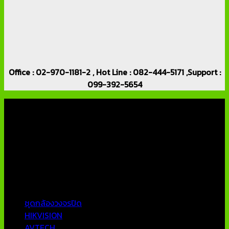
Office : 02-970-1181-2 , Hot Line : 082-444-5171 ,Support :
099-392-5654
เกี่ยวกับเรา
บริษัท เอเอ็นเอ ซิสเต็ม จำกัด (ThaiCCTVShop ) จำหน่าย กล้อง
วงจรปิด ราคาถูก เครื่องบันทึกภาพ DVR IP CAMERA Hikvision
AVTECH กล้องวงจรปิดคุณภาพสูง รับประกันคุณภาพดีที่สุด โดย
ทีมงานมืออาชีพที่มีประสบการณ์มากกว่า 10 ปี
หมวดหมู่ยอดนิยม
ชุดกล้องวงจรปิด
HIKVISION
AVTECH