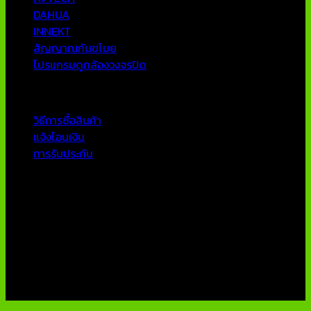
DAHUA
INNEKT
สัญญาณกันขโมย
โปรแกรมดูกล้องวงจรปิด
บริการลูกค้า
วิธีการซื้อสินค้า
แจ้งโอนเงิน
การรับประกัน
ติดต่อเรา
บริษัท เอเอ็นเอ ซิสเต็ม จำกัด
79/54 ถ.แจ้งวัฒนะ แขวงอนุสาวรีย์ เขตบางเขน กทม 10220
โทรศัพท์ : 02-970-1181-2
แฟกซ์ : 02-970-1180
E-Mail : info@thaicctvshop.com
HOTLINE : 082-444-5171, 099-392-5654