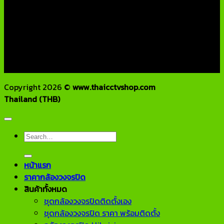
บริษัท เอเอ็นเอ ซิสเต็ม จำกัด
79/54 ถ.แจ้งวัฒนะ แขวงอนุสาวรีย์ เขตบางเขน กทม 10220
โทรศัพท์ : 02-970-1181-2
แฟกซ์ : 02-970-1180
E-Mail : info@thaicctvshop.com
HOTLINE : 082-444-5171, 099-392-5654
Copyright 2026 ©
www.thaicctvshop.com
Thailand (THB)
Search
for:
หน้าแรก
ราคากล้องวงจรปิด
สินค้าทั้งหมด
ชุดกล้องวงจรปิดติดตั้งเอง
ชุดกล้องวงจรปิด ราคา พร้อมติดตั้ง