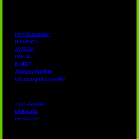
AVTECH กล้องวงจรปิดคุณภาพสูง รับประกันคุณภาพดีที่สุด โดย
ทีมงานมืออาชีพที่มีประสบการณ์มากกว่า 10 ปี
หมวดหมู่ยอดนิยม
ชุดกล้องวงจรปิด
HIKVISION
AVTECH
DAHUA
INNEKT
สัญญาณกันขโมย
โปรแกรมดูกล้องวงจรปิด
บริการลูกค้า
วิธีการซื้อสินค้า
แจ้งโอนเงิน
การรับประกัน
ติดต่อเรา