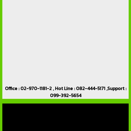
Office : 02-970-1181-2 , Hot Line : 082-444-5171 ,Support :
099-392-5654
เกี่ยวกับเรา
บริษัท เอเอ็นเอ ซิสเต็ม จำกัด (ThaiCCTVShop ) จำหน่าย กล้อง
วงจรปิด ราคาถูก เครื่องบันทึกภาพ DVR IP CAMERA Hikvision