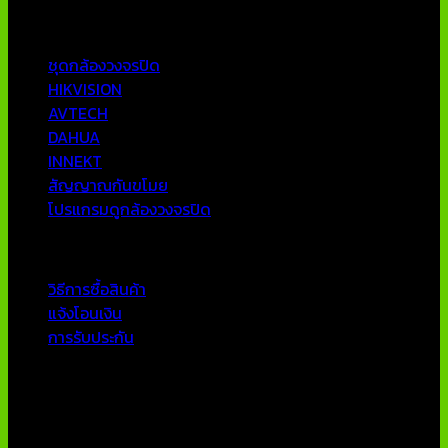
หมวดหมู่ยอดนิยม
ชุดกล้องวงจรปิด
HIKVISION
AVTECH
DAHUA
INNEKT
สัญญาณกันขโมย
โปรแกรมดูกล้องวงจรปิด
บริการลูกค้า
วิธีการซื้อสินค้า
แจ้งโอนเงิน
การรับประกัน
ติดต่อเรา
บริษัท เอเอ็นเอ ซิสเต็ม จำกัด
79/54 ถ.แจ้งวัฒนะ แขวงอนุสาวรีย์ เขตบางเขน กทม 10220