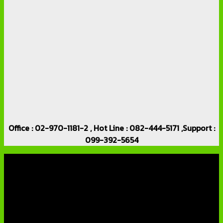
Office : 02-970-1181-2 , Hot Line : 082-444-5171 ,Support :
099-392-5654
เกี่ยวกับเรา
บริษัท เอเอ็นเอ ซิสเต็ม จำกัด (ThaiCCTVShop ) จำหน่าย กล้อง
วงจรปิด ราคาถูก เครื่องบันทึกภาพ DVR IP CAMERA Hikvision
AVTECH กล้องวงจรปิดคุณภาพสูง รับประกันคุณภาพดีที่สุด โดย
ทีมงานมืออาชีพที่มีประสบการณ์มากกว่า 10 ปี