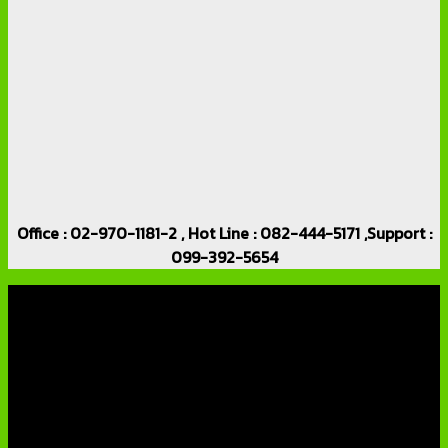
Office : 02-970-1181-2 , Hot Line : 082-444-5171 ,Support :
099-392-5654
เกี่ยวกับเรา
บริษัท เอเอ็นเอ ซิสเต็ม จำกัด (ThaiCCTVShop ) จำหน่าย กล้อง
วงจรปิด ราคาถูก เครื่องบันทึกภาพ DVR IP CAMERA Hikvision
AVTECH กล้องวงจรปิดคุณภาพสูง รับประกันคุณภาพดีที่สุด โดย
ทีมงานมืออาชีพที่มีประสบการณ์มากกว่า 10 ปี