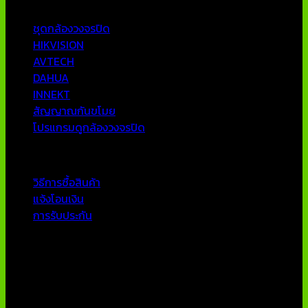
หมวดหมู่ยอดนิยม
ชุดกล้องวงจรปิด
HIKVISION
AVTECH
DAHUA
INNEKT
สัญญาณกันขโมย
โปรแกรมดูกล้องวงจรปิด
บริการลูกค้า
วิธีการซื้อสินค้า
แจ้งโอนเงิน
การรับประกัน
ติดต่อเรา
บริษัท เอเอ็นเอ ซิสเต็ม จำกัด
79/54 ถ.แจ้งวัฒนะ แขวงอนุสาวรีย์ เขตบางเขน กทม 10220
โทรศัพท์ : 02-970-1181-2