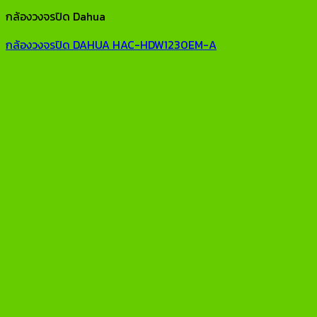
กล้องวงจรปิด Dahua
กล้องวงจรปิด DAHUA HAC-HDW1230EM-A