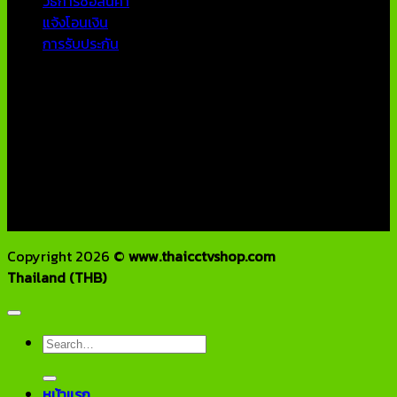
วิธีการซื้อสินค้า
แจ้งโอนเงิน
การรับประกัน
ติดต่อเรา
บริษัท เอเอ็นเอ ซิสเต็ม จำกัด
79/54 ถ.แจ้งวัฒนะ แขวงอนุสาวรีย์ เขตบางเขน กทม 10220
โทรศัพท์ : 02-970-1181-2
แฟกซ์ : 02-970-1180
E-Mail : info@thaicctvshop.com
HOTLINE : 082-444-5171, 099-392-5654
Copyright 2026 ©
www.thaicctvshop.com
Thailand (THB)
Search
for:
หน้าแรก