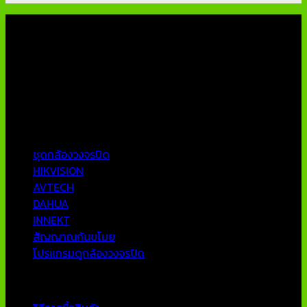
เกี่ยวกับเรา
บริษัท เอเอ็นเอ ซิสเต็ม จำกัด (ThaiCCTVShop ) จำหน่าย กล้อง
วงจรปิด ราคาถูก เครื่องบันทึกภาพ DVR IP CAMERA Hikvision
AVTECH กล้องวงจรปิดคุณภาพสูง รับประกันคุณภาพดีที่สุด โดย
ทีมงานมืออาชีพที่มีประสบการณ์มากกว่า 10 ปี
หมวดหมู่ยอดนิยม
ชุดกล้องวงจรปิด
HIKVISION
AVTECH
DAHUA
INNEKT
สัญญาณกันขโมย
โปรแกรมดูกล้องวงจรปิด
บริการลูกค้า