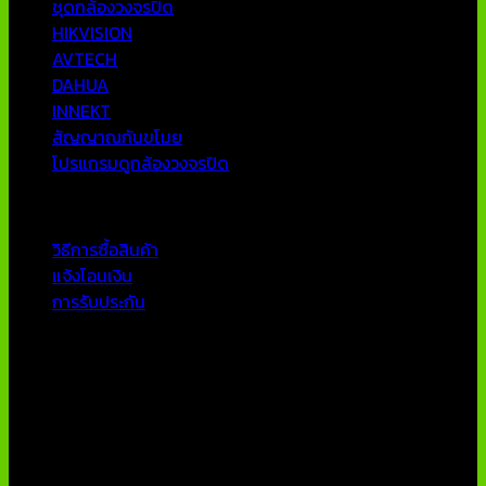
ชุดกล้องวงจรปิด
HIKVISION
AVTECH
DAHUA
INNEKT
สัญญาณกันขโมย
โปรแกรมดูกล้องวงจรปิด
บริการลูกค้า
วิธีการซื้อสินค้า
แจ้งโอนเงิน
การรับประกัน
ติดต่อเรา
บริษัท เอเอ็นเอ ซิสเต็ม จำกัด
79/54 ถ.แจ้งวัฒนะ แขวงอนุสาวรีย์ เขตบางเขน กทม 10220
โทรศัพท์ : 02-970-1181-2
แฟกซ์ : 02-970-1180