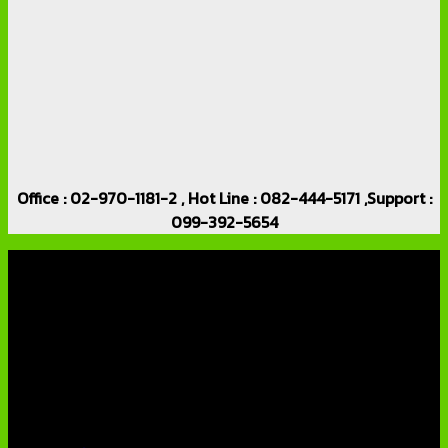
Office : 02-970-1181-2 , Hot Line : 082-444-5171 ,Support :
099-392-5654
เกี่ยวกับเรา
บริษัท เอเอ็นเอ ซิสเต็ม จำกัด (ThaiCCTVShop ) จำหน่าย กล้อง
วงจรปิด ราคาถูก เครื่องบันทึกภาพ DVR IP CAMERA Hikvision
AVTECH กล้องวงจรปิดคุณภาพสูง รับประกันคุณภาพดีที่สุด โดย
ทีมงานมืออาชีพที่มีประสบการณ์มากกว่า 10 ปี
หมวดหมู่ยอดนิยม