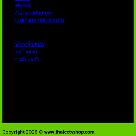
INNEKT
สัญญาณกันขโมย
โปรแกรมดูกล้องวงจรปิด
บริการลูกค้า
วิธีการซื้อสินค้า
แจ้งโอนเงิน
การรับประกัน
ติดต่อเรา
บริษัท เอเอ็นเอ ซิสเต็ม จำกัด
79/54 ถ.แจ้งวัฒนะ แขวงอนุสาวรีย์ เขตบางเขน กทม 10220
โทรศัพท์ : 02-970-1181-2
แฟกซ์ : 02-970-1180
E-Mail : info@thaicctvshop.com
HOTLINE : 082-444-5171, 099-392-5654
Copyright 2026 ©
www.thaicctvshop.com