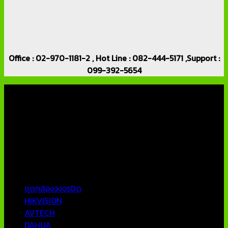
Office : 02-970-1181-2 , Hot Line : 082-444-5171 ,Support :
099-392-5654
เกี่ยวกับเรา
บริษัท เอเอ็นเอ ซิสเต็ม จำกัด (ThaiCCTVShop ) จำหน่าย กล้อง
วงจรปิด ราคาถูก เครื่องบันทึกภาพ DVR IP CAMERA Hikvision
AVTECH กล้องวงจรปิดคุณภาพสูง รับประกันคุณภาพดีที่สุด โดย
ทีมงานมืออาชีพที่มีประสบการณ์มากกว่า 10 ปี
หมวดหมู่ยอดนิยม
ชุดกล้องวงจรปิด
HIKVISION
AVTECH
DAHUA