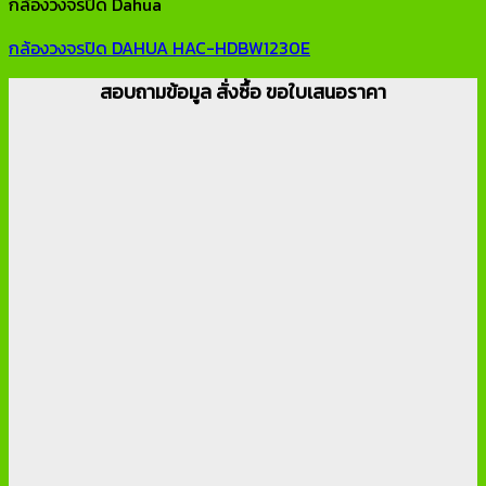
กล้องวงจรปิด Dahua
กล้องวงจรปิด DAHUA HAC-HDBW1230E
สอบถามข้อมูล สั่งซื้อ ขอใบเสนอราคา