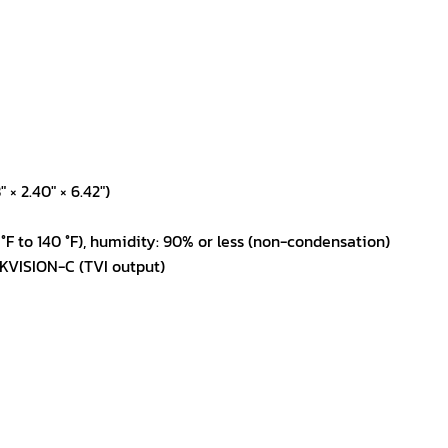
× 2.40″ × 6.42″)
°F to 140 °F), humidity: 90% or less (non-condensation)
KVISION-C (TVI output)