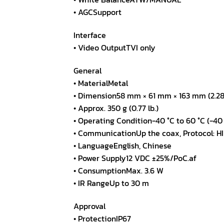
• AGCSupport
Interface
• Video OutputTVI only
General
• MaterialMetal
• Dimension58 mm × 61 mm × 163 mm (2.28″ 
• Approx. 350 g (0.77 lb.)
• Operating Condition-40 °C to 60 °C (-40 
• CommunicationUp the coax, Protocol: HI
• LanguageEnglish, Chinese
• Power Supply12 VDC ±25%/PoC.af
• ConsumptionMax. 3.6 W
• IR RangeUp to 30 m
Approval
• ProtectionIP67