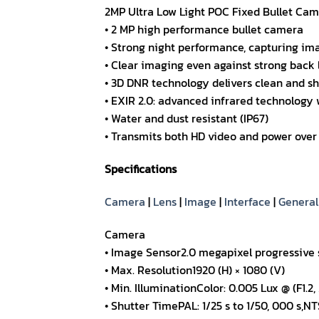
2MP Ultra Low Light POC Fixed Bullet Ca
• 2 MP high performance bullet camera
• Strong night performance, capturing ima
• Clear imaging even against strong back
• 3D DNR technology delivers clean and s
• EXIR 2.0: advanced infrared technology 
• Water and dust resistant (IP67)
• Transmits both HD video and power over
Specifications
Camera
|
Lens
|
Image
|
Interface
|
General
Camera
• Image Sensor2.0 megapixel progressive
• Max. Resolution1920 (H) × 1080 (V)
• Min. IlluminationColor: 0.005 Lux @ (F1.2
• Shutter TimePAL: 1/25 s to 1/50, 000 s,NT