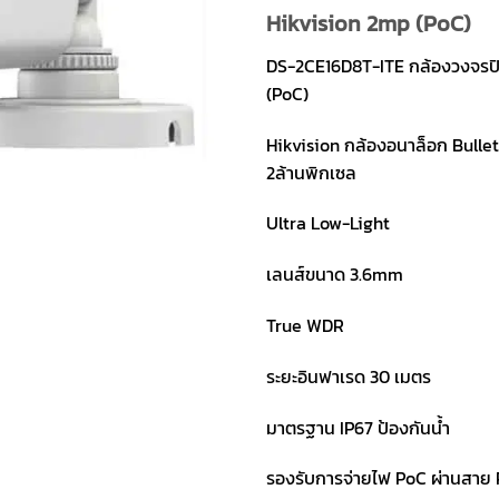
ราคา
ร
Hikvision 2mp (PoC)
1,550.
1
DS-2CE16D8T-ITE กล้องวงจรปิ
(PoC)
Hikvision กล้องอนาล็อก Bulle
2ล้านพิกเซล
Ultra Low-Light
เลนส์ขนาด 3.6mm
True WDR
ระยะอินฟาเรด 30 เมตร
มาตรฐาน IP67 ป้องกันน้ำ
รองรับการจ่ายไฟ PoC ผ่านสาย