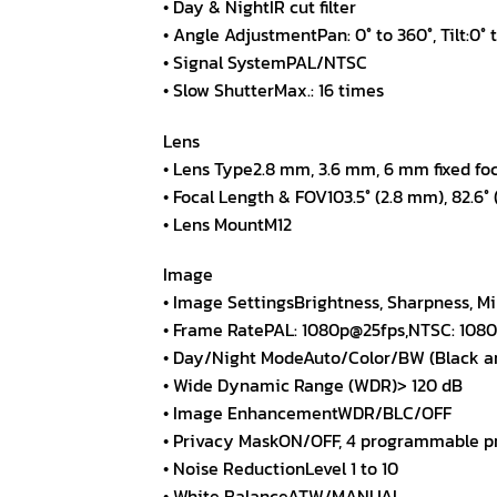
• Day & NightIR cut filter
• Angle AdjustmentPan: 0° to 360°, Tilt:0° t
• Signal SystemPAL/NTSC
• Slow ShutterMax.: 16 times
Lens
• Lens Type2.8 mm, 3.6 mm, 6 mm fixed foc
• Focal Length & FOV103.5° (2.8 mm), 82.6°
• Lens MountM12
Image
• Image SettingsBrightness, Sharpness, Mir
• Frame RatePAL: 1080p@25fps,NTSC: 108
• Day/Night ModeAuto/Color/BW (Black a
• Wide Dynamic Range (WDR)> 120 dB
• Image EnhancementWDR/BLC/OFF
• Privacy MaskON/OFF, 4 programmable p
• Noise ReductionLevel 1 to 10
• White BalanceATW/MANUAL