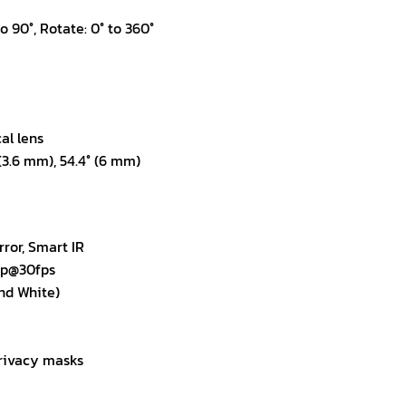
o 90°, Rotate: 0° to 360°
al lens
 (3.6 mm), 54.4° (6 mm)
ror, Smart IR
0p@30fps
nd White)
rivacy masks