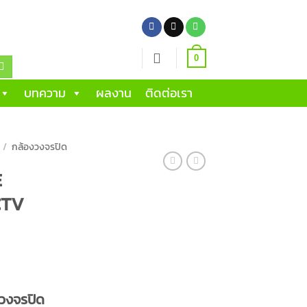
0
บทความ
ผลงาน
ติดต่อเรา
/
กล้องวงจรปิด
E
CTV
urrent
rice
วงจรปิด
: