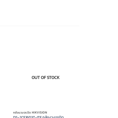
OUT OF STOCK
กล้องวงจรปิด HIKVISION
DS-2CE16D3T-ITF กล้องวงจรปิด