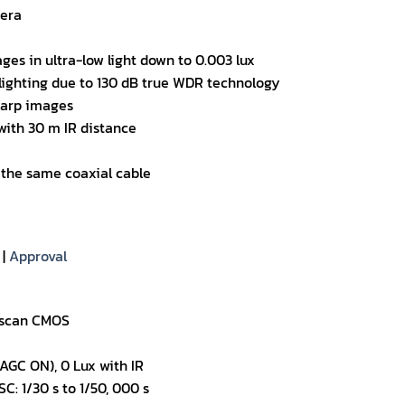
mera
ges in ultra-low light down to 0.003 lux
 lighting due to 130 dB true WDR technology
harp images
with 30 m IR distance
 the same coaxial cable
|
Approval
 scan CMOS
, AGC ON), 0 Lux with IR
SC: 1/30 s to 1/50, 000 s