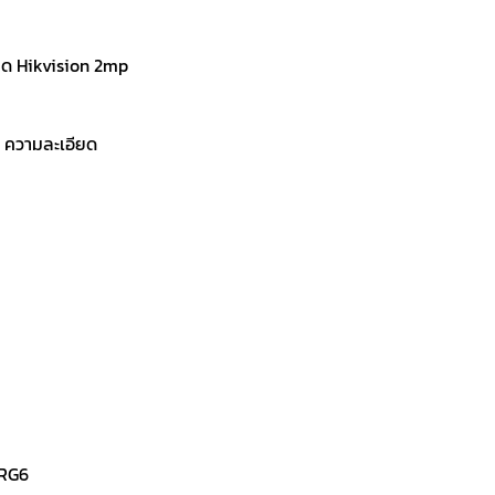
าคา
,200.
ด Hikvision 2mp
t ความละเอียด
 RG6