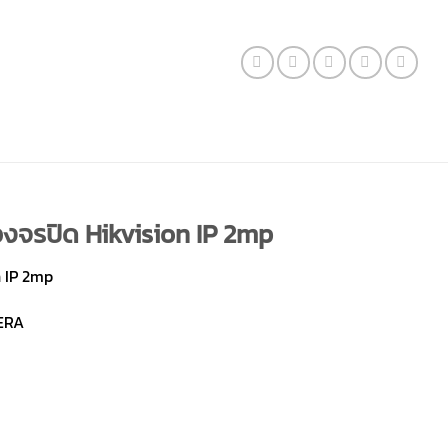
จรปิด Hikvision IP 2mp
 IP 2mp
MERA