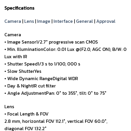
Specifications
Camera
|
Lens
|
Image
|
Interface
|
General
|
Approval
Camera
• Image Sensor1/2.7″ progressive scan CMOS
• Min. IlluminationColor: 0.01 Lux @(F2.0, AGC ON), B/W: 0
Lux with IR
• Shutter Speed1/3 s to 1/100, 000 s
• Slow ShutterYes
• Wide Dynamic RangeDigital WDR
• Day & NightIR cut filter
• Angle AdjustmentPan: 0° to 355°, tilt: 0° to 75°
Lens
• Focal Length & FOV
2.8 mm, horizontal FOV 112.1°, vertical FOV 60.0°,
diagonal FOV 132.2°