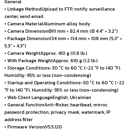
General
• Linkage MethodUpload to FTP, notify surveillance
center, send email
• Camera MaterialAluminum alloy body
• Camera DimensionØ111 mm × 82.4 mm (Ø 4.4″ × 3.2″)
• Package Dimension134 mm × 134 mm × 108 mm (5.3″ ×
5.3″ × 4.3″)
• Camera WeightApprox. 410 g (0.8 lb.)
• With Package WeightApprox. 610 g (1.2 lb.)
• Storage Conditions-30 °C to 60 °C (-22 °F to 140 °F).
Humidity: 95% or less (non-condensing)
• Startup and Operating Conditions-30 °C to 60 °C (-22
°F to 140 °F). Humidity: 95% or less (non-condensing)
• Web Client LanguageEnglish, Ukrainian
• General FunctionAnti-flicker, heartbeat, mirror,
password protection, privacy mask, watermark, IP
address filter
• Firmware VersionV5.5.120