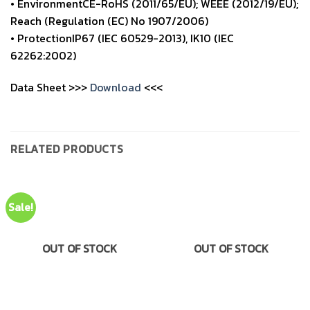
• EnvironmentCE-RoHS (2011/65/EU); WEEE (2012/19/EU);
Reach (Regulation (EC) No 1907/2006)
• ProtectionIP67 (IEC 60529-2013), IK10 (IEC
62262:2002)
Data Sheet >>>
Download
<<<
RELATED PRODUCTS
Sale!
OUT OF STOCK
OUT OF STOCK