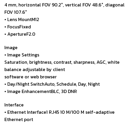
4 mm, horizontal FOV 90.2°, vertical FOV 48.6°, diagonal
FOV 107.6°
• Lens MountM12
• FocusFixed
• ApertureF2.0
Image
• Image Settings
Saturation, brightness, contrast, sharpness, AGC, white
balance adjustable by client
software or web browser
• Day/Night SwitchAuto, Schedule, Day, Night
• Image EnhancementBLC, 3D DNR
Interface
• Ethernet Interface1 RJ45 10 M/100 M self-adaptive
Ethernet port