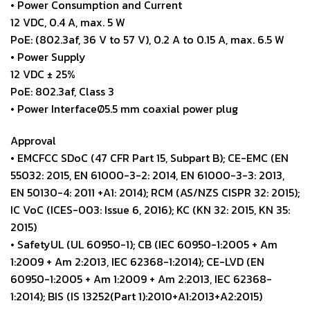
• Power Consumption and Current
12 VDC, 0.4 A, max. 5 W
PoE: (802.3af, 36 V to 57 V), 0.2 A to 0.15 A, max. 6.5 W
• Power Supply
12 VDC ± 25%
PoE: 802.3af, Class 3
• Power InterfaceØ5.5 mm coaxial power plug
Approval
• EMCFCC SDoC (47 CFR Part 15, Subpart B); CE-EMC (EN
55032: 2015, EN 61000-3-2: 2014, EN 61000-3-3: 2013,
EN 50130-4: 2011 +A1: 2014); RCM (AS/NZS CISPR 32: 2015);
IC VoC (ICES-003: Issue 6, 2016); KC (KN 32: 2015, KN 35:
2015)
• SafetyUL (UL 60950-1); CB (IEC 60950-1:2005 + Am
1:2009 + Am 2:2013, IEC 62368-1:2014); CE-LVD (EN
60950-1:2005 + Am 1:2009 + Am 2:2013, IEC 62368-
1:2014); BIS (IS 13252(Part 1):2010+A1:2013+A2:2015)