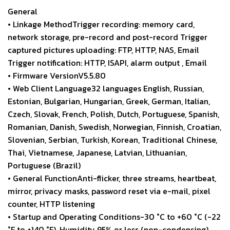
General
• Linkage MethodTrigger recording: memory card,
network storage, pre-record and post-record Trigger
captured pictures uploading: FTP, HTTP, NAS, Email
Trigger notification: HTTP, ISAPI, alarm output , Email
• Firmware VersionV5.5.80
• Web Client Language32 languages English, Russian,
Estonian, Bulgarian, Hungarian, Greek, German, Italian,
Czech, Slovak, French, Polish, Dutch, Portuguese, Spanish,
Romanian, Danish, Swedish, Norwegian, Finnish, Croatian,
Slovenian, Serbian, Turkish, Korean, Traditional Chinese,
Thai, Vietnamese, Japanese, Latvian, Lithuanian,
Portuguese (Brazil)
• General FunctionAnti-flicker, three streams, heartbeat,
mirror, privacy masks, password reset via e-mail, pixel
counter, HTTP listening
• Startup and Operating Conditions-30 °C to +60 °C (-22
°F to +140 °F), Humidity 95% or less (non-condensing)