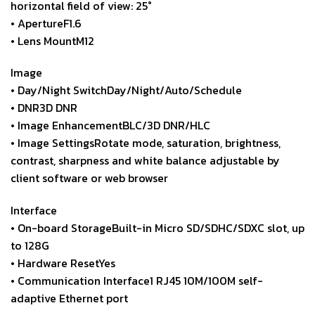
horizontal field of view: 25°
• ApertureF1.6
• Lens MountM12
Image
• Day/Night SwitchDay/Night/Auto/Schedule
• DNR3D DNR
• Image EnhancementBLC/3D DNR/HLC
• Image SettingsRotate mode, saturation, brightness,
contrast, sharpness and white balance adjustable by
client software or web browser
Interface
• On-board StorageBuilt-in Micro SD/SDHC/SDXC slot, up
to 128G
• Hardware ResetYes
• Communication Interface1 RJ45 10M/100M self-
adaptive Ethernet port