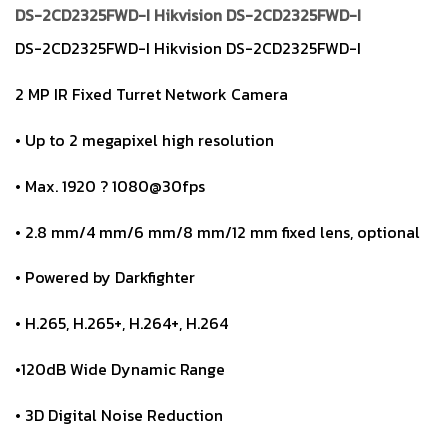
price
price
DS-2CD2325FWD-I Hikvision DS-2CD2325FWD-I
was:
is:
ราคา
ราคา
DS-2CD2325FWD-I Hikvision DS-2CD2325FWD-I
6,400.
3,250.
2 MP IR Fixed Turret Network Camera
• Up to 2 megapixel high resolution
• Max. 1920 ? 1080@30fps
• 2.8 mm/4 mm/6 mm/8 mm/12 mm fixed lens, optional
• Powered by Darkfighter
• H.265, H.265+, H.264+, H.264
•120dB Wide Dynamic Range
• 3D Digital Noise Reduction