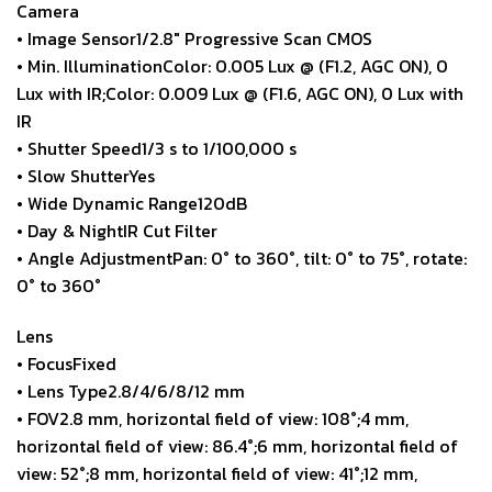
Camera
• Image Sensor1/2.8″ Progressive Scan CMOS
• Min. IlluminationColor: 0.005 Lux @ (F1.2, AGC ON), 0
Lux with IR;Color: 0.009 Lux @ (F1.6, AGC ON), 0 Lux with
IR
• Shutter Speed1/3 s to 1/100,000 s
• Slow ShutterYes
• Wide Dynamic Range120dB
• Day & NightIR Cut Filter
• Angle AdjustmentPan: 0° to 360°, tilt: 0° to 75°, rotate:
0° to 360°
Lens
• FocusFixed
• Lens Type2.8/4/6/8/12 mm
• FOV2.8 mm, horizontal field of view: 108°;4 mm,
horizontal field of view: 86.4°;6 mm, horizontal field of
view: 52°;8 mm, horizontal field of view: 41°;12 mm,