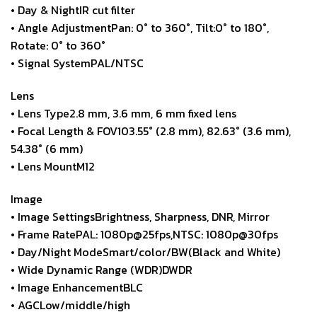
• Day & NightIR cut filter
• Angle AdjustmentPan: 0° to 360°, Tilt:0° to 180°,
Rotate: 0° to 360°
• Signal SystemPAL/NTSC
Lens
• Lens Type2.8 mm, 3.6 mm, 6 mm fixed lens
• Focal Length & FOV103.55° (2.8 mm), 82.63° (3.6 mm),
54.38° (6 mm)
• Lens MountM12
Image
• Image SettingsBrightness, Sharpness, DNR, Mirror
• Frame RatePAL: 1080p@25fps,NTSC: 1080p@30fps
• Day/Night ModeSmart/color/BW(Black and White)
• Wide Dynamic Range (WDR)DWDR
• Image EnhancementBLC
• AGCLow/middle/high