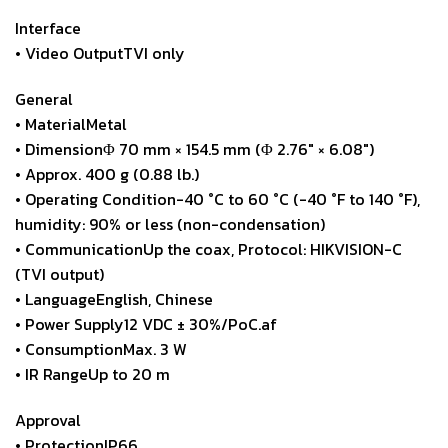
Interface
• Video OutputTVI only
General
• MaterialMetal
• DimensionΦ 70 mm × 154.5 mm (Φ 2.76″ × 6.08″)
• Approx. 400 g (0.88 lb.)
• Operating Condition-40 °C to 60 °C (-40 °F to 140 °F),
humidity: 90% or less (non-condensation)
• CommunicationUp the coax, Protocol: HIKVISION-C
(TVI output)
• LanguageEnglish, Chinese
• Power Supply12 VDC ± 30%/PoC.af
• ConsumptionMax. 3 W
• IR RangeUp to 20 m
Approval
• ProtectionIP66