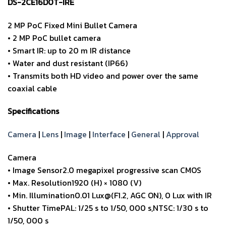
DS-2CE16D0T-IRE
2 MP PoC Fixed Mini Bullet Camera
• 2 MP PoC bullet camera
• Smart IR: up to 20 m IR distance
• Water and dust resistant (IP66)
• Transmits both HD video and power over the same
coaxial cable
Specifications
Camera
|
Lens
|
Image
|
Interface
|
General
|
Approval
Camera
• Image Sensor2.0 megapixel progressive scan CMOS
• Max. Resolution1920 (H) × 1080 (V)
• Min. Illumination0.01 Lux@(F1.2, AGC ON), 0 Lux with IR
• Shutter TimePAL: 1/25 s to 1/50, 000 s,NTSC: 1/30 s to
1/50, 000 s