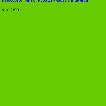
กล้องวงจรปิด INNEKT PLUS ZTMR5023 5 ล้านพิกเซล
ราคา
2,190