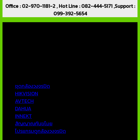
Office : 02-970-1181-2 , Hot Line : 082-444-5171 ,Support :
099-392-5654
เกี่ยวกับเรา
บริษัท เอเอ็นเอ ซิสเต็ม จำกัด (ThaiCCTVShop ) จำหน่าย กล้อง
วงจรปิด ราคาถูก เครื่องบันทึกภาพ DVR IP CAMERA Hikvision
AVTECH กล้องวงจรปิดคุณภาพสูง รับประกันคุณภาพดีที่สุด โดย
ทีมงานมืออาชีพที่มีประสบการณ์มากกว่า 10 ปี
หมวดหมู่ยอดนิยม
ชุดกล้องวงจรปิด
HIKVISION
AVTECH
DAHUA
INNEKT
สัญญาณกันขโมย
โปรแกรมดูกล้องวงจรปิด