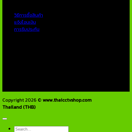
บริการลูกค้า
วิธีการซื้อสินค้า
แจ้งโอนเงิน
การรับประกัน
ติดต่อเรา
บริษัท เอเอ็นเอ ซิสเต็ม จำกัด
79/54 ถ.แจ้งวัฒนะ แขวงอนุสาวรีย์ เขตบางเขน กทม 10220
โทรศัพท์ : 02-970-1181-2
แฟกซ์ : 02-970-1180
E-Mail : info@thaicctvshop.com
HOTLINE : 082-444-5171, 099-392-5654
Copyright 2026 ©
www.thaicctvshop.com
Thailand (THB)
Search