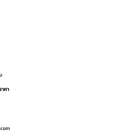
้ง
อราคา
l.com