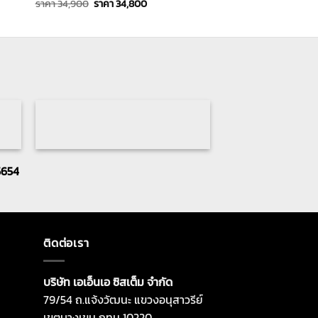
Original
Current
ราคา
34,900
ราคา
34,800
price
price
was:
is:
ราคา
ราคา
34,900.
34,800.
5654
ติดต่อเรา
บริษัท เอเอ็นเอ ซิสเต็ม จำกัด
79/54 ถ.แจ้งวัฒนะ แขวงอนุสาวรีย์
เขตบางเขน กทม 10220