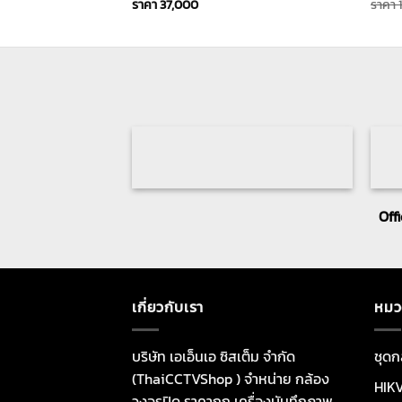
ราคา
37,000
ราคา
Off
เกี่ยวกับเรา
หมว
บริษัท เอเอ็นเอ ซิสเต็ม จำกัด
ชุดก
(ThaiCCTVShop ) จำหน่าย กล้อง
HIK
วงจรปิด ราคาถูก เครื่องบันทึกภาพ