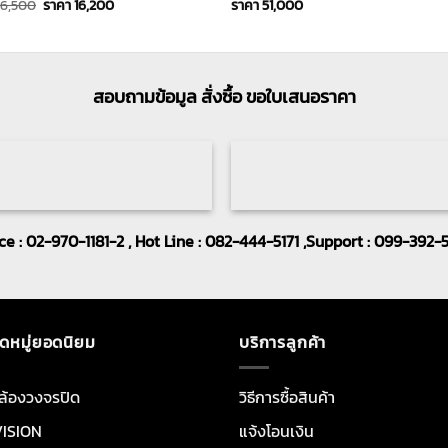
Original
Current
16,500
ราคา
16,200
ราคา
51,000
price
price
was:
is:
ราคา
ราคา
16,500.
16,200.
สอบถามข้อมูล สั่งซื้อ ขอใบเสนอราคา
ice : 02-970-1181-2 , Hot Line : 082-444-5171 ,Support : 099-392-
ดหมู่ยอดนิยม
บริการลูกค้า
ล้องวงจรปิด
วิธีการซื้อสินค้า
VISION
แจ้งโอนเงิน