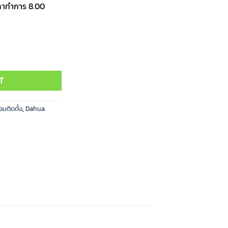
เวลาทำการ 8.00
ิดตั้ง (4ล้านพิกเซล) quantity
T
มติดตั้ง
,
Dahua