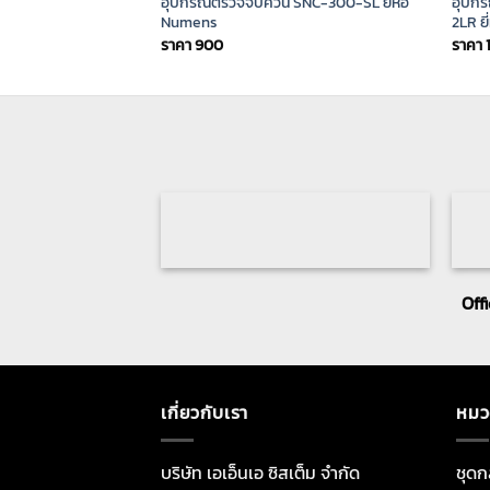
อุปกรณ์ตรวจจับควัน SNC-300-SL ยี่ห้อ
อุปกร
Numens
2LR ย
ราคา
900
ราคา
Off
เกี่ยวกับเรา
หมว
บริษัท เอเอ็นเอ ซิสเต็ม จำกัด
ชุดก