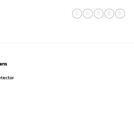
mens
tector