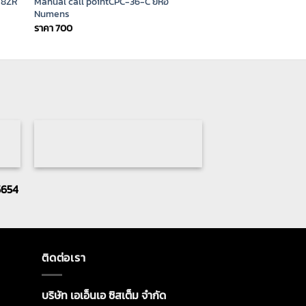
-8ZR
Manual call pointCPC-36-C ยี่ห้อ
Numens
ราคา
700
5654
ติดต่อเรา
บริษัท เอเอ็นเอ ซิสเต็ม จำกัด