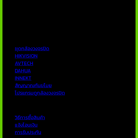
บริษัท เอเอ็นเอ ซิสเต็ม จำกัด (ThaiCCTVShop ) จำหน่าย กล้อง
วงจรปิด ราคาถูก เครื่องบันทึกภาพ DVR IP CAMERA Hikvision
AVTECH กล้องวงจรปิดคุณภาพสูง รับประกันคุณภาพดีที่สุด โดย
ทีมงานมืออาชีพที่มีประสบการณ์มากกว่า 10 ปี
หมวดหมู่ยอดนิยม
ชุดกล้องวงจรปิด
HIKVISION
AVTECH
DAHUA
INNEKT
สัญญาณกันขโมย
โปรแกรมดูกล้องวงจรปิด
บริการลูกค้า
วิธีการซื้อสินค้า
แจ้งโอนเงิน
การรับประกัน