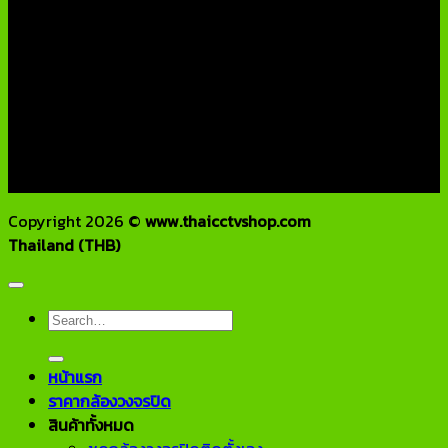
ติดต่อเรา
บริษัท เอเอ็นเอ ซิสเต็ม จำกัด
79/54 ถ.แจ้งวัฒนะ แขวงอนุสาวรีย์ เขตบางเขน กทม 10220
โทรศัพท์ : 02-970-1181-2
แฟกซ์ : 02-970-1180
E-Mail : info@thaicctvshop.com
HOTLINE : 082-444-5171, 099-392-5654
Copyright 2026 ©
www.thaicctvshop.com
Thailand (THB)
Search
for:
หน้าแรก
ราคากล้องวงจรปิด
สินค้าทั้งหมด