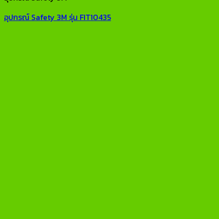
อุปกรณ์ Safety 3M รุ่น FIT10435