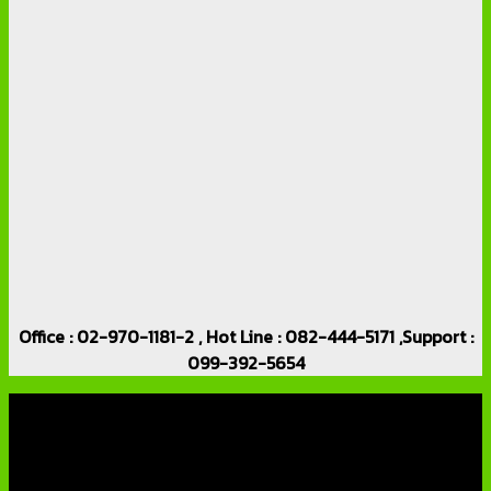
Office : 02-970-1181-2 , Hot Line : 082-444-5171 ,Support :
099-392-5654
เกี่ยวกับเรา
บริษัท เอเอ็นเอ ซิสเต็ม จำกัด (ThaiCCTVShop ) จำหน่าย กล้อง
วงจรปิด ราคาถูก เครื่องบันทึกภาพ DVR IP CAMERA Hikvision