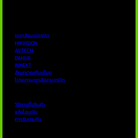
AVTECH กล้องวงจรปิดคุณภาพสูง รับประกันคุณภาพดีที่สุด โดย
ทีมงานมืออาชีพที่มีประสบการณ์มากกว่า 10 ปี
หมวดหมู่ยอดนิยม
ชุดกล้องวงจรปิด
HIKVISION
AVTECH
DAHUA
INNEKT
สัญญาณกันขโมย
โปรแกรมดูกล้องวงจรปิด
บริการลูกค้า
วิธีการซื้อสินค้า
แจ้งโอนเงิน
การรับประกัน
ติดต่อเรา