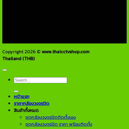
บริษัท เอเอ็นเอ ซิสเต็ม จำกัด
79/54 ถ.แจ้งวัฒนะ แขวงอนุสาวรีย์ เขตบางเขน กทม 10220
โทรศัพท์ : 02-970-1181-2
แฟกซ์ : 02-970-1180
E-Mail : info@thaicctvshop.com
HOTLINE : 082-444-5171, 099-392-5654
Copyright 2026 ©
www.thaicctvshop.com
Thailand (THB)
Search
for:
หน้าแรก
ราคากล้องวงจรปิด
สินค้าทั้งหมด
ชุดกล้องวงจรปิดติดตั้งเอง
ชุดกล้องวงจรปิด ราคา พร้อมติดตั้ง