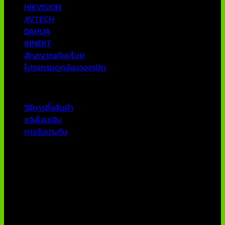
HIKVISION
AVTECH
DAHUA
INNEKT
สัญญาณกันขโมย
โปรแกรมดูกล้องวงจรปิด
บริการลูกค้า
วิธีการซื้อสินค้า
แจ้งโอนเงิน
การรับประกัน
ติดต่อเรา
บริษัท เอเอ็นเอ ซิสเต็ม จำกัด
79/54 ถ.แจ้งวัฒนะ แขวงอนุสาวรีย์ เขตบางเขน กทม 10220
โทรศัพท์ : 02-970-1181-2
แฟกซ์ : 02-970-1180
E-Mail : info@thaicctvshop.com