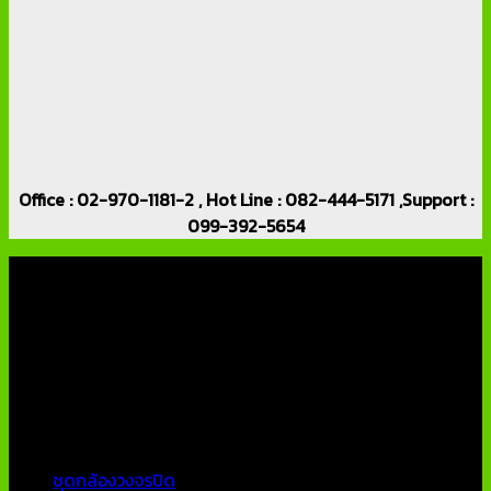
Office : 02-970-1181-2 , Hot Line : 082-444-5171 ,Support :
099-392-5654
เกี่ยวกับเรา
บริษัท เอเอ็นเอ ซิสเต็ม จำกัด (ThaiCCTVShop ) จำหน่าย กล้อง
วงจรปิด ราคาถูก เครื่องบันทึกภาพ DVR IP CAMERA Hikvision
AVTECH กล้องวงจรปิดคุณภาพสูง รับประกันคุณภาพดีที่สุด โดย
ทีมงานมืออาชีพที่มีประสบการณ์มากกว่า 10 ปี
หมวดหมู่ยอดนิยม
ชุดกล้องวงจรปิด