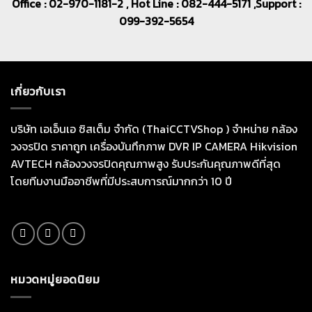
Office : 02-970-1181-2 , Hot Line : 082-444-5171 ,Support :
099-392-5654
เกี่ยวกับเรา
บริษัท เอเอ็นเอ ซิสเต็ม จำกัด (ThaiCCTVShop ) จำหน่าย กล้อง
วงจรปิด ราคาถูก เครื่องบันทึกภาพ DVR IP CAMERA Hikvision
AVTECH กล้องวงจรปิดคุณภาพสูง รับประกันคุณภาพดีที่สุด
โดยทีมงานมืออาชีพที่มีประสบการณ์มากกว่า 10 ปี
หมวดหมู่ยอดนิยม