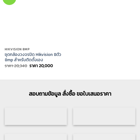
HIKVISION 8MP
ชุดกล้องวงจรปิด Hikvision 8ตัว
8mp สำหรับติดตั้งเอง
Original
Current
ราคา
20,340
ราคา
20,000
price
price
was:
is:
ราคา
ราคา
20,340.
20,000.
สอบถามข้อมูล สั่งซื้อ ขอใบเสนอราคา