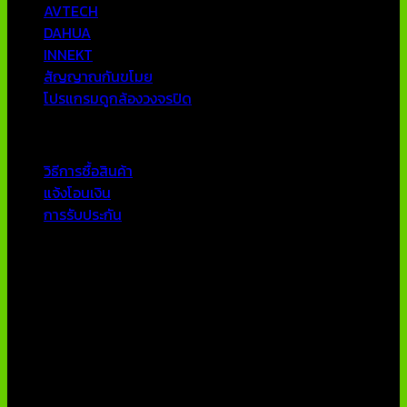
AVTECH
DAHUA
INNEKT
สัญญาณกันขโมย
โปรแกรมดูกล้องวงจรปิด
บริการลูกค้า
วิธีการซื้อสินค้า
แจ้งโอนเงิน
การรับประกัน
ติดต่อเรา
บริษัท เอเอ็นเอ ซิสเต็ม จำกัด
79/54 ถ.แจ้งวัฒนะ แขวงอนุสาวรีย์ เขตบางเขน กทม 10220
โทรศัพท์ : 02-970-1181-2
แฟกซ์ : 02-970-1180
E-Mail : info@thaicctvshop.com
HOTLINE : 082-444-5171, 099-392-5654