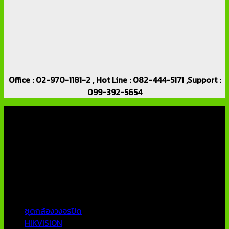
Office : 02-970-1181-2 , Hot Line : 082-444-5171 ,Support :
099-392-5654
เกี่ยวกับเรา
บริษัท เอเอ็นเอ ซิสเต็ม จำกัด (ThaiCCTVShop ) จำหน่าย กล้อง
วงจรปิด ราคาถูก เครื่องบันทึกภาพ DVR IP CAMERA Hikvision
AVTECH กล้องวงจรปิดคุณภาพสูง รับประกันคุณภาพดีที่สุด โดย
ทีมงานมืออาชีพที่มีประสบการณ์มากกว่า 10 ปี
หมวดหมู่ยอดนิยม
ชุดกล้องวงจรปิด
HIKVISION