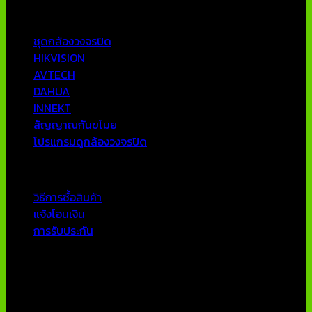
หมวดหมู่ยอดนิยม
ชุดกล้องวงจรปิด
HIKVISION
AVTECH
DAHUA
INNEKT
สัญญาณกันขโมย
โปรแกรมดูกล้องวงจรปิด
บริการลูกค้า
วิธีการซื้อสินค้า
แจ้งโอนเงิน
การรับประกัน
ติดต่อเรา
บริษัท เอเอ็นเอ ซิสเต็ม จำกัด
79/54 ถ.แจ้งวัฒนะ แขวงอนุสาวรีย์ เขตบางเขน กทม 10220