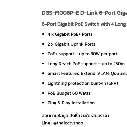
DGS-F1006P-E D-Link 6-Port Giga
6-Port Gigabit PoE Switch with 4 Long
4 x Gigabit PoE+ Ports
2 x Gigabit Uplink Ports
PoE+ support – up to 30W per port
Long Reach PoE support – up to 250m
Smart Features: Extend, VLAN, QoS an
Lightning protection built-in (6kV)
PoE Budget 60 Watts
Plug & Play Installation
สอบถามข้อมูล สั่งซื้อ ขอใบเสนอราคา
Line : @thaicctvshop