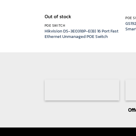
Out of stock
POE S
GS192
POE SWITCH
Smar
Hikvision DS-3E0318P-E(B) 16 Port Fast
Ethernet Unmanaged POE Switch
Off