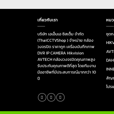
เกี่ยวกับเรา
หมว
บริษัท เอเอ็นเอ ซิสเต็ม จำกัด
ชุดก
(ThaiCCTVShop ) จำหน่าย กล้อง
HIK
วงจรปิด ราคาถูก เครื่องบันทึกภาพ
AVT
DVR IP CAMERA Hikvision
AVTECH กล้องวงจรปิดคุณภาพสูง
DAH
รับประกันคุณภาพดีที่สุด โดยทีมงาน
INN
มืออาชีพที่มีประสบการณ์มากกว่า 10
สัญ
ปี
โปรแ