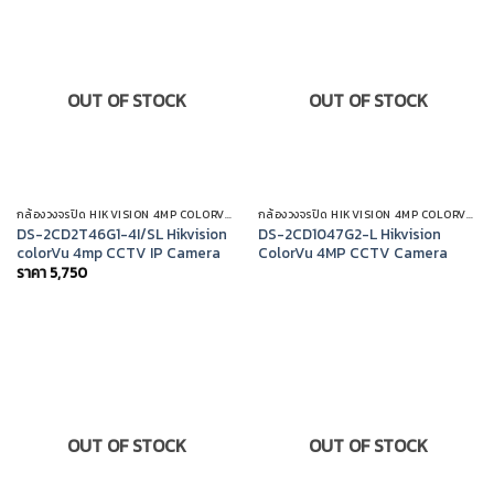
OUT OF STOCK
OUT OF STOCK
กล้องวงจรปิด HIKVISION 4MP COLORVU IP CAMERA
กล้องวงจรปิด HIKVISION 4MP COLORVU IP CAMERA
DS-2CD2T46G1-4I/SL Hikvision
DS-2CD1047G2-L Hikvision
colorVu 4mp CCTV IP Camera
ColorVu 4MP CCTV Camera
ราคา
5,750
OUT OF STOCK
OUT OF STOCK