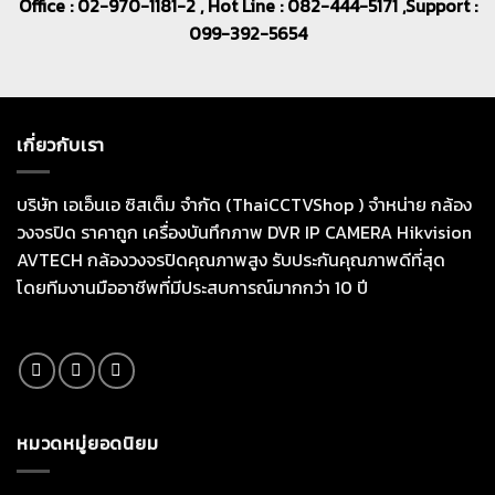
Office : 02-970-1181-2 , Hot Line : 082-444-5171 ,Support :
099-392-5654
เกี่ยวกับเรา
บริษัท เอเอ็นเอ ซิสเต็ม จำกัด (ThaiCCTVShop ) จำหน่าย กล้อง
วงจรปิด ราคาถูก เครื่องบันทึกภาพ DVR IP CAMERA Hikvision
AVTECH กล้องวงจรปิดคุณภาพสูง รับประกันคุณภาพดีที่สุด
โดยทีมงานมืออาชีพที่มีประสบการณ์มากกว่า 10 ปี
หมวดหมู่ยอดนิยม