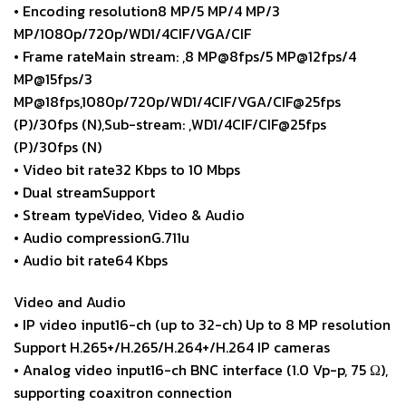
• Encoding resolution8 MP/5 MP/4 MP/3
MP/1080p/720p/WD1/4CIF/VGA/CIF
• Frame rateMain stream: ,8 MP@8fps/5 MP@12fps/4
MP@15fps/3
MP@18fps,1080p/720p/WD1/4CIF/VGA/CIF@25fps
(P)/30fps (N),Sub-stream: ,WD1/4CIF/CIF@25fps
(P)/30fps (N)
• Video bit rate32 Kbps to 10 Mbps
• Dual streamSupport
• Stream typeVideo, Video & Audio
• Audio compressionG.711u
• Audio bit rate64 Kbps
Video and Audio
• IP video input16-ch (up to 32-ch) Up to 8 MP resolution
Support H.265+/H.265/H.264+/H.264 IP cameras
• Analog video input16-ch BNC interface (1.0 Vp-p, 75 Ω),
supporting coaxitron connection