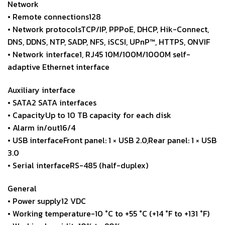
Network
• Remote connections128
• Network protocolsTCP/IP, PPPoE, DHCP, Hik-Connect,
DNS, DDNS, NTP, SADP, NFS, iSCSI, UPnP™, HTTPS, ONVIF
• Network interface1, RJ45 10M/100M/1000M self-
adaptive Ethernet interface
Auxiliary interface
• SATA2 SATA interfaces
• CapacityUp to 10 TB capacity for each disk
• Alarm in/out16/4
• USB interfaceFront panel: 1 × USB 2.0,Rear panel: 1 × USB
3.0
• Serial interfaceRS-485 (half-duplex)
General
• Power supply12 VDC
• Working temperature-10 °C to +55 °C (+14 °F to +131 °F)