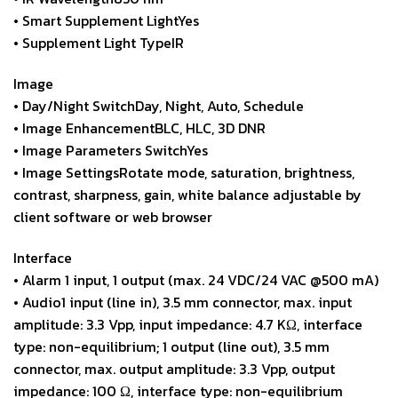
• Smart Supplement LightYes
• Supplement Light TypeIR
Image
• Day/Night SwitchDay, Night, Auto, Schedule
• Image EnhancementBLC, HLC, 3D DNR
• Image Parameters SwitchYes
• Image SettingsRotate mode, saturation, brightness,
contrast, sharpness, gain, white balance adjustable by
client software or web browser
Interface
• Alarm 1 input, 1 output (max. 24 VDC/24 VAC @500 mA)
• Audio1 input (line in), 3.5 mm connector, max. input
amplitude: 3.3 Vpp, input impedance: 4.7 KΩ, interface
type: non-equilibrium; 1 output (line out), 3.5 mm
connector, max. output amplitude: 3.3 Vpp, output
impedance: 100 Ω, interface type: non-equilibrium