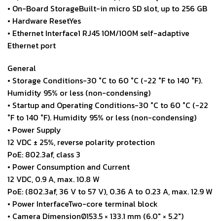
• On-Board StorageBuilt-in micro SD slot, up to 256 GB
• Hardware ResetYes
• Ethernet Interface1 RJ45 10M/100M self-adaptive
Ethernet port
General
• Storage Conditions-30 °C to 60 °C (-22 °F to 140 °F).
Humidity 95% or less (non-condensing)
• Startup and Operating Conditions-30 °C to 60 °C (-22
°F to 140 °F). Humidity 95% or less (non-condensing)
• Power Supply
12 VDC ± 25%, reverse polarity protection
PoE: 802.3af, class 3
• Power Consumption and Current
12 VDC, 0.9 A, max. 10.8 W
PoE: (802.3af, 36 V to 57 V), 0.36 A to 0.23 A, max. 12.9 W
• Power InterfaceTwo-core terminal block
• Camera DimensionØ153.5 × 133.1 mm (6.0″ × 5.2″)