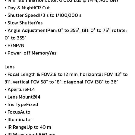
• Min. IlluminationColor: 0.002 Lux @ (F1.4, AGC ON)
• Day & NightICR Cut
• Shutter Speed1/3 s to 1/100,000 s
• Slow ShutterYes
• Angle AdjustmentPan: 0° to 355°, tilt: 0° to 75°, rotate:
0° to 355°
• P/NP/N
• Power-off MemoryYes
Lens
• Focal Length & FOV2.8 to 12 mm, horizontal FOV 113° to
31°, vertical FOV 58° to 18°, diagonal FOV 138° to 36°
• ApertureF1.4
• Lens MountØ14
• Iris TypeFixed
• FocusAuto
• Illuminator
• IR RangeUp to 40 m
• IR Wavelength850 nm