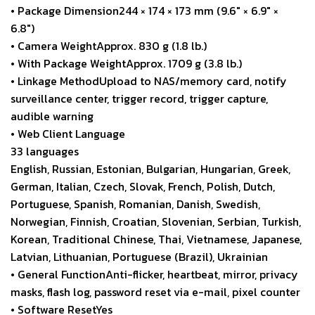
• Package Dimension244 × 174 × 173 mm (9.6″ × 6.9″ ×
6.8″)
• Camera WeightApprox. 830 g (1.8 lb.)
• With Package WeightApprox. 1709 g (3.8 lb.)
• Linkage MethodUpload to NAS/memory card, notify
surveillance center, trigger record, trigger capture,
audible warning
• Web Client Language
33 languages
English, Russian, Estonian, Bulgarian, Hungarian, Greek,
German, Italian, Czech, Slovak, French, Polish, Dutch,
Portuguese, Spanish, Romanian, Danish, Swedish,
Norwegian, Finnish, Croatian, Slovenian, Serbian, Turkish,
Korean, Traditional Chinese, Thai, Vietnamese, Japanese,
Latvian, Lithuanian, Portuguese (Brazil), Ukrainian
• General FunctionAnti-flicker, heartbeat, mirror, privacy
masks, flash log, password reset via e-mail, pixel counter
• Software ResetYes