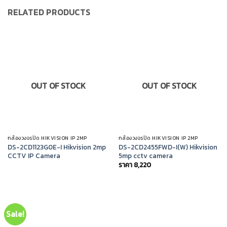
RELATED PRODUCTS
OUT OF STOCK
OUT OF STOCK
กล้องวงจรปิด HIKVISION IP 2MP
กล้องวงจรปิด HIKVISION IP 2MP
DS-2CD1123G0E-I Hikvision 2mp
DS-2CD2455FWD-I(W) Hikvision
CCTV IP Camera
5mp cctv camera
ราคา
8,220
Sale!