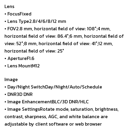
Lens
• FocusFixed
• Lens Type2.8/4/6/8/12 mm
• FOV2.8 mm, horizontal field of view: 108°;4 mm,
horizontal field of view: 86.4°;6 mm, horizontal field of
view: 52°;8 mm, horizontal field of view: 41°;12 mm,
horizontal field of view: 25°
• ApertureF1.6
• Lens MountM12
Image
• Day/Night SwitchDay/Night/Auto/Schedule
• DNR3D DNR
• Image EnhancementBLC/3D DNR/HLC
• Image SettingsRotate mode, saturation, brightness,
contrast, sharpness, AGC, and white balance are
adjustable by client software or web browser