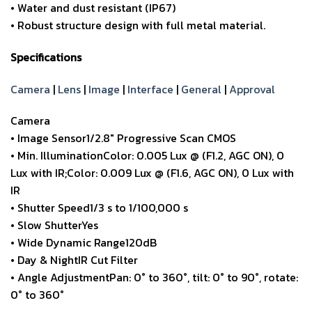
• Water and dust resistant (IP67)
• Robust structure design with full metal material.
Specifications
Camera
|
Lens
|
Image
|
Interface
|
General
|
Approval
Camera
• Image Sensor1/2.8″ Progressive Scan CMOS
• Min. IlluminationColor: 0.005 Lux @ (F1.2, AGC ON), 0
Lux with IR;Color: 0.009 Lux @ (F1.6, AGC ON), 0 Lux with
IR
• Shutter Speed1/3 s to 1/100,000 s
• Slow ShutterYes
• Wide Dynamic Range120dB
• Day & NightIR Cut Filter
• Angle AdjustmentPan: 0° to 360°, tilt: 0° to 90°, rotate:
0° to 360°