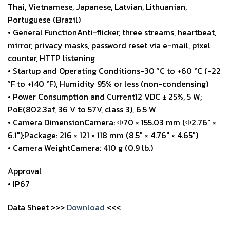
Thai, Vietnamese, Japanese, Latvian, Lithuanian,
Portuguese (Brazil)
• General FunctionAnti-flicker, three streams, heartbeat,
mirror, privacy masks, password reset via e-mail, pixel
counter, HTTP listening
• Startup and Operating Conditions-30 °C to +60 °C (-22
°F to +140 °F), Humidity 95% or less (non-condensing)
• Power Consumption and Current12 VDC ± 25%, 5 W;
PoE(802.3af, 36 V to 57V, class 3), 6.5 W
• Camera DimensionCamera: Φ70 × 155.03 mm (Φ2.76″ ×
6.1″);Package: 216 × 121 × 118 mm (8.5″ × 4.76″ × 4.65″)
• Camera WeightCamera: 410 g (0.9 lb.)
Approval
• IP67
Data Sheet >>>
Download
<<<