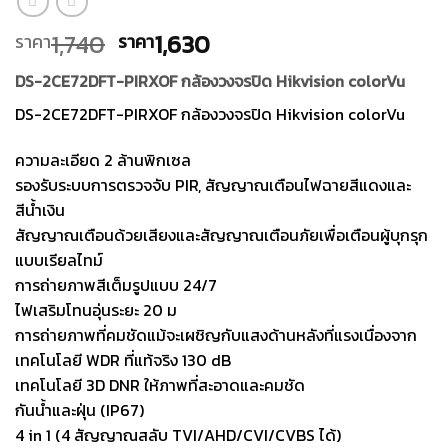
Original
Current
1,740
1,630
ราคา
ราคา
price
price
DS-2CE72DFT-PIRXOF กล้องวงจรปิด Hikvision colorVu
was:
is:
ราคา
ราคา
DS-2CE72DFT-PIRXOF กล้องวงจรปิด Hikvision colorVu
1,740.
1,630.
ความละเอียด 2 ล้านพิกเซล
รองรับระบบการตรวจจับ PIR, สัญญาณเตือนไฟฉายสีแดงและ
สีน้ำเงิน
สัญญาณเตือนด้วยเสียงและสัญญาณเตือนภัยเพื่อเตือนผู้บุกรุก
แบบเรียลไทม์
การถ่ายภาพสีเต็มรูปแบบ 24/7
ไฟเสริมโทนอุ่นระยะ 20 ม
การถ่ายภาพที่คมชัดแม้จะเผชิญกับแสงด้านหลังที่แรงเนื่องจาก
เทคโนโลยี WDR ที่แท้จริง 130 dB
เทคโนโลยี 3D DNR ให้ภาพที่สะอาดและคมชัด
กันน้ำและฝุ่น (IP67)
4 in 1 (4 สัญญาณสลับ TVI/AHD/CVI/CVBS ได้)