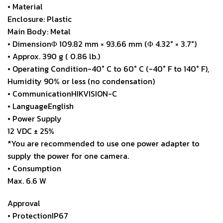
• Material
Enclosure: Plastic
Main Body: Metal
• DimensionΦ 109.82 mm × 93.66 mm (Φ 4.32″ × 3.7″)
• Approx. 390 g ( 0.86 lb.)
• Operating Condition-40° C to 60° C (-40° F to 140° F),
Humidity 90% or less (no condensation)
• CommunicationHIKVISION-C
• LanguageEnglish
• Power Supply
12 VDC ± 25%
*You are recommended to use one power adapter to
supply the power for one camera.
• Consumption
Max. 6.6 W
Approval
• ProtectionIP67