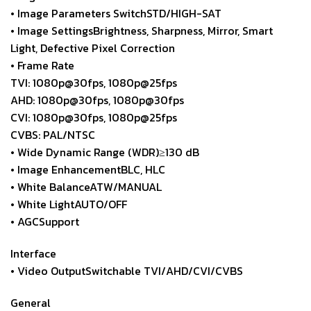
• Image Parameters SwitchSTD/HIGH-SAT
• Image SettingsBrightness, Sharpness, Mirror, Smart
Light, Defective Pixel Correction
• Frame Rate
TVI: 1080p@30fps, 1080p@25fps
AHD: 1080p@30fps, 1080p@30fps
CVI: 1080p@30fps, 1080p@25fps
CVBS: PAL/NTSC
• Wide Dynamic Range (WDR)≥130 dB
• Image EnhancementBLC, HLC
• White BalanceATW/MANUAL
• White LightAUTO/OFF
• AGCSupport
Interface
• Video OutputSwitchable TVI/AHD/CVI/CVBS
General