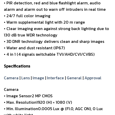
• PIR detection, red and blue flashlight alarm, audio
alarm and alarm out to warn off intruders in real time
• 24/7 full color imaging
• Warm supplemental light with 20 m range
• Clear imaging even against strong back lighting due to
130 dB true WDR technology
• 3D DNR technology delivers clean and sharp images
• Water and dust resistant (IP67)
• 4 in 1 (4 signals switchable TVI/AHD/CVI/CVBS)
Specifications
Camera
|
Lens
|
Image
|
Interface
|
General
|
Approval
Camera
• Image Sensor2 MP CMOS
• Max. Resolution1920 (H) × 1080 (V)
• Min. Illumination0.0005 Lux @ (F1.0, AGC ON), 0 Lux