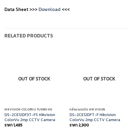
Data Sheet >>>
Download
<<<
RELATED PRODUCTS
OUT OF STOCK
OUT OF STOCK
HIKVISION COLORVU TURBO HD
กล้องวงจรปิด HIKVISION
DS-2CE12DF3T-FS Hikvision
DS-2CE12DFT-F Hikvision
ColorVu 2mp CCTV Camera
ColorVu 2mp CCTV Camera
ราคา
1,485
ราคา
2,300