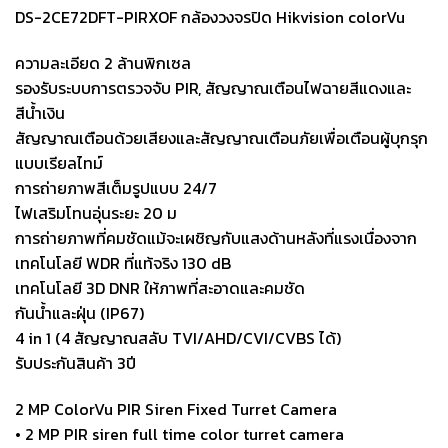
DS-2CE72DFT-PIRXOF กล้องวงจรปิด Hikvision colorVu
ความละเอียด 2 ล้านพิกเซล
รองรับระบบการตรวจจับ PIR, สัญญาณเตือนไฟฉายสีแดงและ
สีน้ำเงิน
สัญญาณเตือนด้วยเสียงและสัญญาณเตือนภัยเพื่อเตือนผู้บุกรุก
แบบเรียลไทม์
การถ่ายภาพสีเต็มรูปแบบ 24/7
ไฟเสริมโทนอุ่นระยะ 20 ม
การถ่ายภาพที่คมชัดแม้จะเผชิญกับแสงด้านหลังที่แรงเนื่องจาก
เทคโนโลยี WDR ที่แท้จริง 130 dB
เทคโนโลยี 3D DNR ให้ภาพที่สะอาดและคมชัด
กันน้ำและฝุ่น (IP67)
4 in 1 (4 สัญญาณสลับ TVI/AHD/CVI/CVBS ได้)
รับประกันสินค้า 3ปี
2 MP ColorVu PIR Siren Fixed Turret Camera
• 2 MP PIR siren full time color turret camera