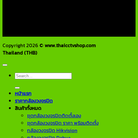
79/54 ถ.แจ้งวัฒนะ แขวงอนุสาวรีย์ เขตบางเขน กทม 10220
โทรศัพท์ : 02-970-1181-2
แฟกซ์ : 02-970-1180
E-Mail : info@thaicctvshop.com
HOTLINE : 082-444-5171, 099-392-5654
Copyright 2026 ©
www.thaicctvshop.com
Thailand (THB)
Search
for:
หน้าแรก
ราคากล้องวงจรปิด
สินค้าทั้งหมด
ชุดกล้องวงจรปิดติดตั้งเอง
ชุดกล้องวงจรปิด ราคา พร้อมติดตั้ง
กล้องวงจรปิด Hikvision
กล้องวงจรปิด Dahua