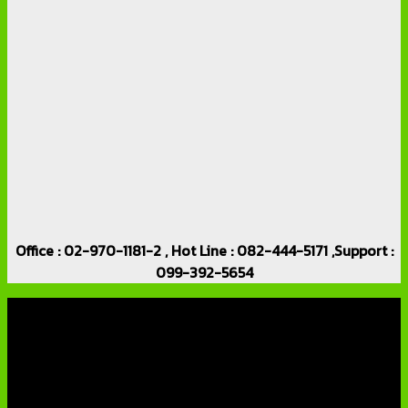
Office : 02-970-1181-2 , Hot Line : 082-444-5171 ,Support :
099-392-5654
เกี่ยวกับเรา
บริษัท เอเอ็นเอ ซิสเต็ม จำกัด (ThaiCCTVShop ) จำหน่าย กล้อง
วงจรปิด ราคาถูก เครื่องบันทึกภาพ DVR IP CAMERA Hikvision
AVTECH กล้องวงจรปิดคุณภาพสูง รับประกันคุณภาพดีที่สุด โดย