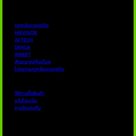
ทีมงานมืออาชีพที่มีประสบการณ์มากกว่า 10 ปี
หมวดหมู่ยอดนิยม
ชุดกล้องวงจรปิด
HIKVISION
AVTECH
DAHUA
INNEKT
สัญญาณกันขโมย
โปรแกรมดูกล้องวงจรปิด
บริการลูกค้า
วิธีการซื้อสินค้า
แจ้งโอนเงิน
การรับประกัน
ติดต่อเรา
บริษัท เอเอ็นเอ ซิสเต็ม จำกัด