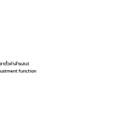
ลาตั้วค่าลำแสง)
justment function