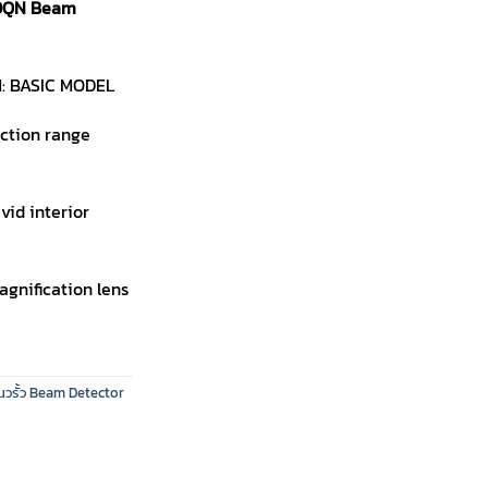
0QN Beam
: BASIC MODEL
ction range
vid interior
agnification lens
นวรั้ว Beam Detector