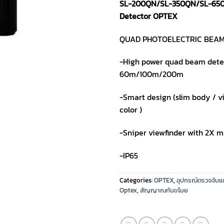
SL-200QN/SL-350QN/SL-65
Detector OPTEX
QUAD PHOTOELECTRIC BEAM
-High power quad beam dete
60m/100m/200m
-Smart design (slim body / vi
color )
-Sniper viewfinder with 2X m
-IP65
Categories:
OPTEX
,
อุปกรณ์ตรวจจับแ
Optex
,
สัญญาณกันขโมย