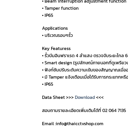
• Beam interruption adjustment function
• Tamper function
• IP65
Applications
• บริเวณรอบๆรั้ว
Key Featuress
• รั้วบีมอินฟราเรด 4 ลำแสง ตรวจจับระยะไกล
• Smart design (ฺรูปลักษณ์ภายนอกที่ดูเพรีย
• ฟังก์ชันปรับระดับความเข้มของสัญญาณเมื่
• มี Tamper แจ้งเตือนเมื่อได้รับการกระแทกห
• IP65
Data Sheet >>>
Download
<<<
สอบถามรายละเอียดเพิ่มเติมได้ที่ 02 064 7135
Email :info@thaicctvshop.com