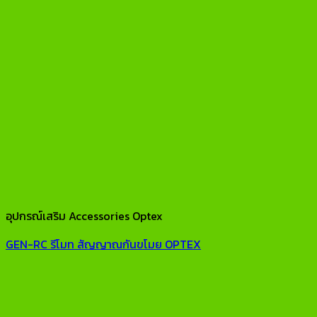
อุปกรณ์เสริม Accessories Optex
GEN-RC รีโมท สัญญาณกันขโมย OPTEX