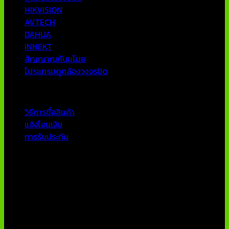
HIKVISION
AVTECH
DAHUA
INNEKT
สัญญาณกันขโมย
โปรแกรมดูกล้องวงจรปิด
บริการลูกค้า
วิธีการซื้อสินค้า
แจ้งโอนเงิน
การรับประกัน
ติดต่อเรา
บริษัท เอเอ็นเอ ซิสเต็ม จำกัด
79/54 ถ.แจ้งวัฒนะ แขวงอนุสาวรีย์ เขตบางเขน กทม 10220
โทรศัพท์ : 02-970-1181-2
แฟกซ์ : 02-970-1180
E-Mail : info@thaicctvshop.com