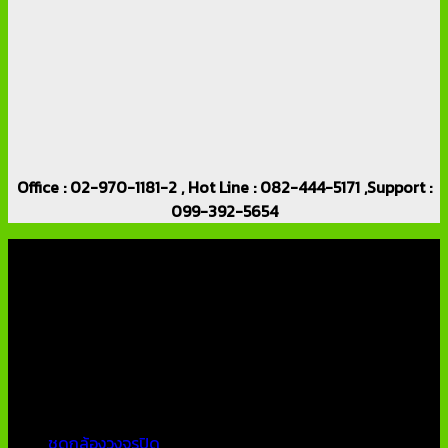
Office : 02-970-1181-2 , Hot Line : 082-444-5171 ,Support :
099-392-5654
เกี่ยวกับเรา
บริษัท เอเอ็นเอ ซิสเต็ม จำกัด (ThaiCCTVShop ) จำหน่าย กล้อง
วงจรปิด ราคาถูก เครื่องบันทึกภาพ DVR IP CAMERA Hikvision
AVTECH กล้องวงจรปิดคุณภาพสูง รับประกันคุณภาพดีที่สุด โดย
ทีมงานมืออาชีพที่มีประสบการณ์มากกว่า 10 ปี
หมวดหมู่ยอดนิยม
ชุดกล้องวงจรปิด