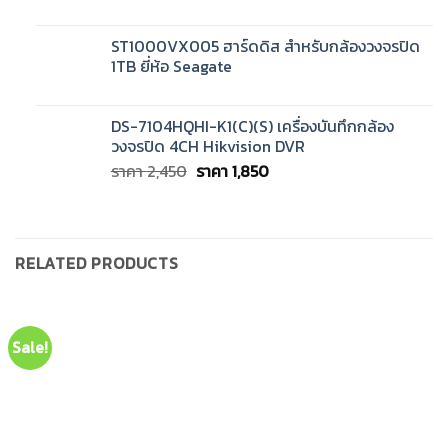
ST1000VX005 ฮาร์ดดิส สำหรับกล้องวงจรปิด
1TB ยี่ห้อ Seagate
DS-7104HQHI-K1(C)(S) เครื่องบันทึกกล้อง
วงจรปิด 4CH Hikvision DVR
Original
Current
ราคา
2,450
ราคา
1,850
price
price
was:
is:
ราคา
ราคา
2,450.
1,850.
RELATED PRODUCTS
Sale!