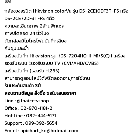
เอง
ราคา
ราคา
7,490.
6,600.
กล้องวงจรปิด Hikvision colorVu รุ่น DS-2CE10DF3T-FS หรือ
DS-2CE72DF3T-FS 4ตัว
ความละเอียดภาพ 2ล้านพิกเซล
ภาพสีตลอด 24 ชั่วโมง
ตัวกล้องมีไมโครโฟนบันทึกเสียง
กันฝุ่นและน้ำ
เครื่องบันทึก Hikvision รุ่น
iDS-7204HQHI-M1/S(C)
1 เครื่อง
รองรับระบบ (รองรับระบบ TVI/CVI/AHD/CVBS)
เครื่องบันทึก (รองรับ H.265)
สามารถดูออนไลน์ได้ฟรีตลอดอายุการใช้งาน
รับประกันสินค้า 3ปี
สอบถามข้อมูล สั่งซื้อ ขอใบเสนอราคา
Line : @thaicctvshop
Office : 02-970-1181-2
Hot Line : 082-444-5171
Support : 099-392-5654
Email : apichart_ko@hotmail.com