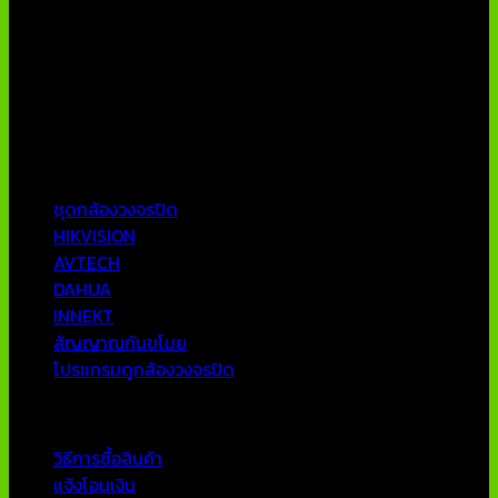
บริษัท เอเอ็นเอ ซิสเต็ม จำกัด (ThaiCCTVShop ) จำหน่าย กล้อง
วงจรปิด ราคาถูก เครื่องบันทึกภาพ DVR IP CAMERA Hikvision
AVTECH กล้องวงจรปิดคุณภาพสูง รับประกันคุณภาพดีที่สุด โดย
ทีมงานมืออาชีพที่มีประสบการณ์มากกว่า 10 ปี
หมวดหมู่ยอดนิยม
ชุดกล้องวงจรปิด
HIKVISION
AVTECH
DAHUA
INNEKT
สัญญาณกันขโมย
โปรแกรมดูกล้องวงจรปิด
บริการลูกค้า
วิธีการซื้อสินค้า
แจ้งโอนเงิน