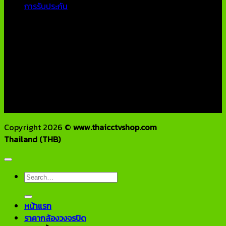
การรับประกัน
ติดต่อเรา
บริษัท เอเอ็นเอ ซิสเต็ม จำกัด
79/54 ถ.แจ้งวัฒนะ แขวงอนุสาวรีย์ เขตบางเขน กทม 10220
โทรศัพท์ : 02-970-1181-2
แฟกซ์ : 02-970-1180
E-Mail : info@thaicctvshop.com
HOTLINE : 082-444-5171, 099-392-5654
Copyright 2026 ©
www.thaicctvshop.com
Thailand (THB)
Search
for:
หน้าแรก
ราคากล้องวงจรปิด