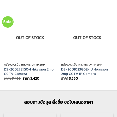
was:
is:
ราคา
ราคา
8,220.
3,950.
Sale!
OUT OF STOCK
OUT OF STOCK
กล้องวงจรปิด HIKVISION IP 2MP
กล้องวงจรปิด HIKVISION IP 2MP
DS-2CD2721G0-I Hikvision 2mp
DS-2CD1023G0E-IU Hikvision
CCTV Camera
2mp CCTV IP Camera
Original
Current
ราคา
7,450
ราคา
3,420
ราคา
3,560
price
price
was:
is:
ราคา
ราคา
7,450.
3,420.
สอบถามข้อมูล สั่งซื้อ ขอใบเสนอราคา