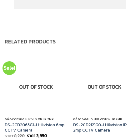
RELATED PRODUCTS
Sale!
OUT OF STOCK
OUT OF STOCK
กล้องวงจรปิด HIKVISION IP 2MP
กล้องวงจรปิด HIKVISION IP 2MP
DS-2CD2065G1-I Hikvision 6mp
DS-2CD2121G0-I Hikvision IP
CCTV Camera
2mp CCTV Camera
Original
Current
ราคา
8,220
ราคา
3,950
price
price