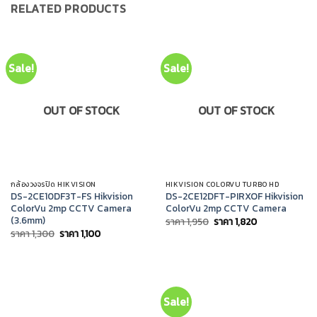
RELATED PRODUCTS
Sale!
Sale!
OUT OF STOCK
OUT OF STOCK
กล้องวงจรปิด HIKVISION
HIKVISION COLORVU TURBO HD
DS-2CE10DF3T-FS Hikvision
DS-2CE12DFT-PIRXOF Hikvision
ColorVu 2mp CCTV Camera
ColorVu 2mp CCTV Camera
(3.6mm)
Original
Current
ราคา
1,950
ราคา
1,820
price
price
Original
Current
ราคา
1,300
ราคา
1,100
was:
is:
price
price
ราคา
ราคา
was:
is:
1,950.
1,820.
ราคา
ราคา
1,300.
1,100.
Sale!