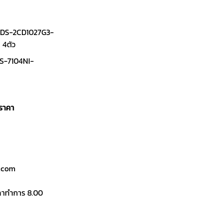
่น DS-2CD1027G3-
 4ตัว
 DS-7104NI-
อราคา
l.com
เวลาทำการ 8.00
Vu 3.0 Smart Hybrid Light 2MP 4ตัว ติดตั้งเอง quantity