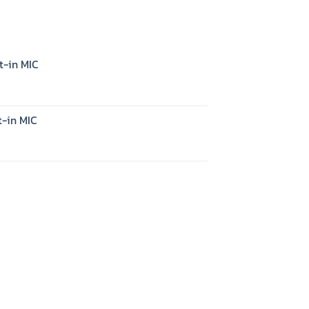
t-in MIC
t-in MIC